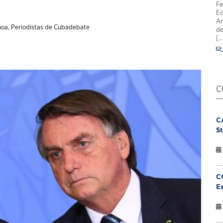
Fe
Ed
Am
hoa, Periodistas de Cubadebate
de
[..
C
C
St
C
Es