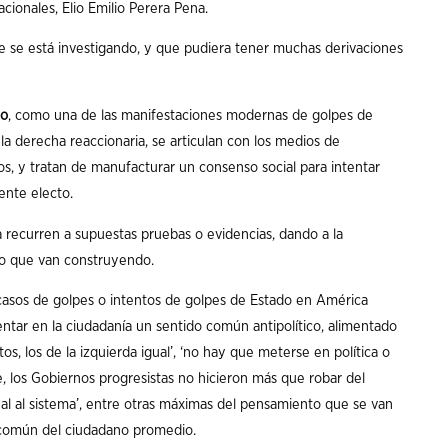
ionales, Elio Emilio Perera Pena.
e se está investigando, y que pudiera tener muchas derivaciones
do
, como una de las manifestaciones modernas de golpes de
 la derecha reaccionaria, se articulan con los medios de
ros, y tratan de manufacturar un consenso social para intentar
dente electo.
ia recurren a supuestas pruebas o evidencias, dando a la
to que van construyendo.
casos de golpes o intentos de golpes de Estado en América
ntar en la ciudadanía un sentido común antipolítico, alimentado
tos, los de la izquierda igual’, ‘no hay que meterse en política o
, los Gobiernos progresistas no hicieron más que robar del
eal al sistema’, entre otras máximas del pensamiento que se van
 común del ciudadano promedio.