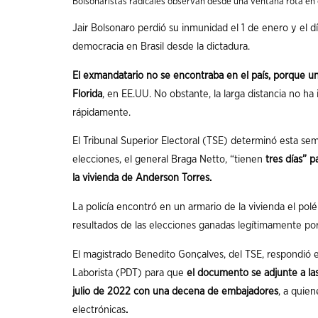
Bolsonaristas radicales observan desde una ventana rota en el
Jair Bolsonaro perdió su inmunidad el 1 de enero y el 
democracia en Brasil desde la dictadura.
El exmandatario no se encontraba en el país, porque un
Florida
, en EE.UU. No obstante, la larga distancia no ha
rápidamente.
El Tribunal Superior Electoral (TSE) determinó esta se
elecciones, el general Braga Netto, “tienen
tres días” 
la vivienda de Anderson Torres.
La policía encontró en un armario de la vivienda el pol
resultados de las
elecciones ganadas legítimamente por
El magistrado Benedito Gonçalves, del TSE, respondió e
Laborista (PDT) para que
el documento se adjunte a la
julio de 2022 con una decena de embajadores
, a quien
electrónicas
.