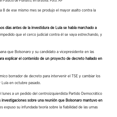
 Palacio de Planalto, en Brasilia. Foto: AP
día 8 de ese mismo mes se produjo el mayor asalto contra la
os días antes de la investidura de Lula se había marchado a
 impedido que el cerco judicial contra él se vaya estrechando, y
mana que Bolsonaro y su candidato a vicepresidente en las
para explicar el contenido de un proyecto de decreto
hallado en
émico borrador de decreto para intervenir el TSE y cambiar los
 Lula
en octubre pasado.
l lunes a un pedido del centroizquierdista Partido Democrático
s investigaciones sobre una reunión que Bolsonaro mantuvo en
es expuso su infundada teoría sobre la fiabilidad de las urnas