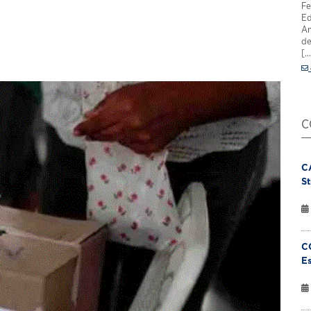
Fe
Ed
Am
de
[..
C
C
St
C
Es