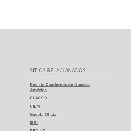
SITIOS RELACIONADOS
Revista Cuadernos de Nuestra
América
CLACSO
CIEM
Gaceta Oficial
ISRI
REDINT