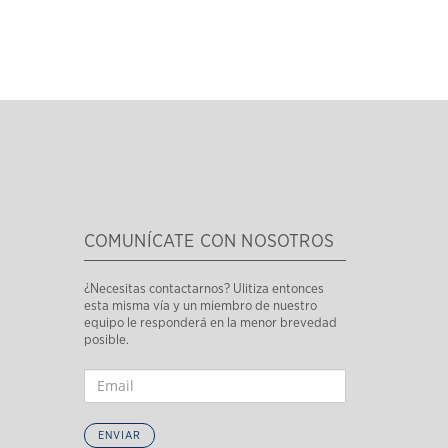
COMUNÍCATE CON NOSOTROS
¿Necesitas contactarnos? Ulitiza entonces
esta misma vía y un miembro de nuestro
equipo le responderá en la menor brevedad
posible.
ENVIAR