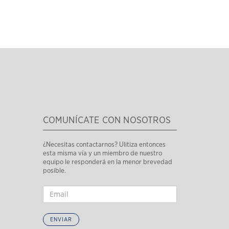
COMUNÍCATE CON NOSOTROS
¿Necesitas contactarnos? Ulitiza entonces
esta misma vía y un miembro de nuestro
equipo le responderá en la menor brevedad
posible.
ENVIAR