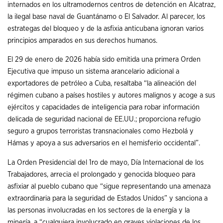
internados en los ultramodernos centros de detención en Alcatraz,
la ilegal base naval de Guantánamo o El Salvador. Al parecer, los
estrategas del bloqueo y de la asfixia anticubana ignoran varios
principios amparados en sus derechos humanos.
El 29 de enero de 2026 había sido emitida una primera Orden
Ejecutiva que impuso un sistema arancelario adicional a
exportadores de petróleo a Cuba, resaltaba “la alineación del
régimen cubano a países hostiles y autores malignos y acoge a sus
ejércitos y capacidades de inteligencia para robar información
delicada de seguridad nacional de EE.UU.; proporciona refugio
seguro a grupos terroristas transnacionales como Hezbolá y
Hámas y apoya a sus adversarios en el hemisferio occidental”.
La Orden Presidencial del 1ro de mayo, Día Internacional de los
Trabajadores, arrecia el prolongado y genocida bloqueo para
asfixiar al pueblo cubano que “sigue representando una amenaza
extraordinaria para la seguridad de Estados Unidos” y sanciona a
las personas involucradas en los sectores de la energía y la
minería, a “cualquiera involucrado en graves violaciones de los