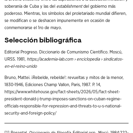
soberanía de Cuba y las del
establishment
del gobierno más
poderoso. Mientras, los símbolos del proletariado mundial difieren,
se modifican o se deshacen impunemente en ocasión de
conmemorarse el 1ro de mayo.
Selección bibliográfica
Editorial Progreso. Diccionario de Comunismo Científico. Moscú,
URSS. 1981,
https://academia-lab.com › enciclopedia › sindicatos-
en-el-reino-unido
Bruno, Mattei. ¡Rebelde, rebelde!: revueltas y mitos de la menor,
1830-1946, Ediciones Champ Vallon, Paris, 1987. P. 14,
https://www.whitehouse.gov/fact-sheets/2026/05/fact-sheet-
president-donald-j-trump-imposes-sanctions-on-cuban-regime-
officials-responsible-for-repression-and-threats-to-u-s-national-
security-and-foreign-policy/
[1]
Rosental,
Diccionario de filosofía
. Editorial esp., Mocú. 1984:222-