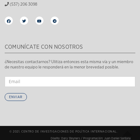
(537) 206 3098
COMUNÍCATE CON NOSOTROS
¿Necesitas contactarnos? Ulitiza entonces esta misma vía y un miembro
de nuestro equipo le responderá en la menor brevedad posible.
ENVIAR
© 2021. CENTRO DE INVESTIGACIONES DE POLÍTICA INTERNACIONAL.
Diseño:
Dary Steyners
/ Programación:
Juan Daniel Santana