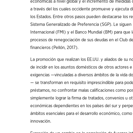
económicas a nivel global y el incremento de medidas c
a través del los cuales occidente promueve y ejecuta d
los Estados. Entre otros pasos pueden destacarse los re
Sistema Generalizado de Preferencia (SGP). Le siguen 
Internacional (FMI) y el Banco Mundial (BM) para que 
procesos de renegociación de sus deudas en el Club de P
financieros (Pellón, 2017).
La promoción que realizan los EE.UU. y aliados de su 
de incidir en los asuntos domésticos de otros actores e
exigencias —vinculadas a diversos ámbitos de la vida d
— se transforman en requisito imprescindible para poder
préstamos, no confrontar malas calificaciones como posi
simplemente lograr la firma de tratados, convenios u o
económicas dependientes en los países del sur y perpet
ámbitos esenciales para el desarrollo económico, como lo
innovación.