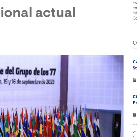
Es
en
cional actual
In
Co
C
C
St
C
Es