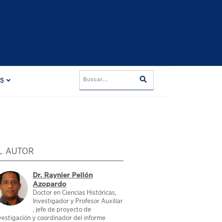
ES
L AUTOR
Dr. Raynier Pellón
Azopardo
Doctor en Ciencias Históricas,
Investigador y Profesor Auxiliar
, jefe de proyecto de
vestigación y coordinador del informe