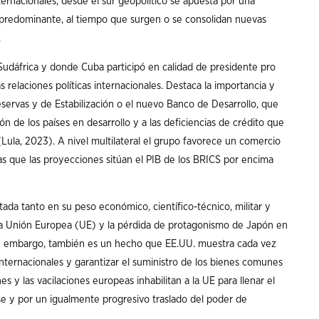
ernacionales, desde el sur geopolítico se apuesta por una
n predominante, al tiempo que surgen o se consolidan nuevas
.
udáfrica y donde Cuba participó en calidad de presidente pro
 relaciones políticas internacionales. Destaca la importancia y
servas y de Estabilización o el nuevo Banco de Desarrollo, que
ón de los países en desarrollo y a las deficiencias de crédito que
 (Lula, 2023). A nivel multilateral el grupo favorece un comercio
ras que las proyecciones sitúan el PIB de los BRICS por encima
ada tanto en su peso económico, científico-técnico, militar y
e la Unión Europea (UE) y la pérdida de protagonismo de Japón en
in embargo, también es un hecho que EE.UU. muestra cada vez
internacionales y garantizar el suministro de los bienes comunes
es y las vacilaciones europeas inhabilitan a la UE para llenar el
se y por un igualmente progresivo traslado del poder de