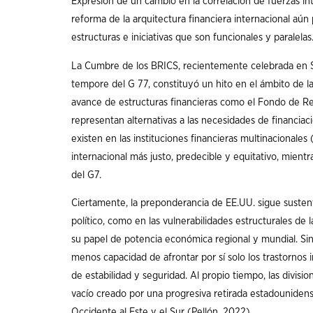
Expresión de un cambio en la correlación de fuerzas int
reforma de la arquitectura financiera internacional aú
estructuras e iniciativas que son funcionales y paralelas
La Cumbre de los BRICS, recientemente celebrada en S
tempore del G 77, constituyó un hito en el ámbito de las
avance de estructuras financieras como el Fondo de Re
representan alternativas a las necesidades de financiaci
existen en las instituciones financieras multinacionales
internacional más justo, predecible y equitativo, mient
del G7.
Ciertamente, la preponderancia de EE.UU. sigue sustent
político, como en las vulnerabilidades estructurales d
su papel de potencia económica regional y mundial. S
menos capacidad de afrontar por sí solo los trastornos 
de estabilidad y seguridad. Al propio tiempo, las division
vacío creado por una progresiva retirada estadouniden
Occidente al Este y el Sur (Pellón, 2022).