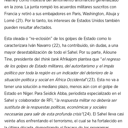
Niamey como muestra del sentimiento antifrancés generalizado
en la zona. La junta rompió los acuerdos militares suscritos con
Francia y retiró a sus embajadores en Paris, Washington, Abuja y
Lomé (21). Por lo tanto, los intereses de Estados Unidos también
pueden resultar afectados.
Esta oleada o “re-eclosión” de los golpes de Estado como lo
caracterizara Iván Navarro (22), ha contribuido, sin dudas, a una
mayor desestabilización de todo el Sahel. Por su parte, Alioune
Tine, presidente del
think tank
Afrikajom plantea que “
el regreso
de los golpes de Estado militares, del autoritarismo y el impás
político por toda la región es un indicador del deterioro de la
situación política y social en África Occidental
”(23). Esta no va a
tener una solución a mediano plazo, menos aún con el golpe de
Estado en Níger. Para Seidick Abba, periodista especializado en el
Sahel y colaborador de RFI, “
la respuesta militar no debería ser
sustituta de la respuestas políticas, económicas y sociales
necesarias para salir de esta profunda crisis”
(24). El Sahel lleva casi
veinte años enfrentando el terrorismo, el cual se ha fortalecido en
la última década, demostrando el fracaso de los programas