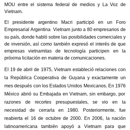
MOU entre el sistema federal de medios y La Voz de
Vietnam.
El presidente argentino Macri participó en un Foro
Empresarial Argentina
Vietnam junto a 80 empresarios de
su pa
í
s, donde habl
ó
sobre las posibilidades comerciales y
de inversi
ó
n, as
í
como tambi
é
n expres
ó
el inter
é
s de que
empresas vietnamitas de tecnolog
í
a participen en la
próxima licitación en materia de comunicaciones.
El 19 de abril de 1975, Vietnam estableció relaciones con
la República Cooperativa de Guyana y exactamente un
mes después con los Estados Unidos Mexicanos. En 1976
México abrió su Embajada en Vietnam, sin embargo, por
razones de recortes presupuestales, se vio en la
necesidad de cerrarla en 1980. Posteriormente, fue
reabierta el 16 de octubre de 2000. En 2006, la nación
latinoamericana también apoyó a Vietnam para que