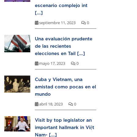
escenario complejo int
[...]
septiembre 11, 2023
0
Una evaluación prudente
de las recientes
elecciones en Tail [...]
mayo 17, 2023
0
Cuba y Vietnam, una
amistad como pocas en el
mundo
abril 18, 2023
0
Visit by top legislator an
important hallmark in Việt
Nam- [...]