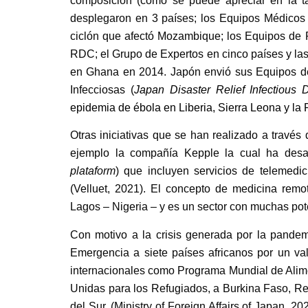
composición (como se puede apreciar en la t
desplegaron en 3 países; los Equipos Médicos l
ciclón que afectó Mozambique; los Equipos de 
RDC; el Grupo de Expertos en cinco países y la
en Ghana en 2014.
Japón envió sus Equipos d
Infecciosas (
Japan Disaster Relief Infectiou
epidemia de ébola en Liberia, Sierra Leona y 
Otras iniciativas que se han realizado a través
ejemplo la compañía Kepple la cual ha desarr
plataform
) que incluyen servicios de telemedi
(Velluet, 2021)
. El concepto de medicina remot
Lagos – Nigeria – y es un sector con muchas pot
Con motivo a la crisis generada por la pande
Emergencia a siete países africanos por un va
internacionales como Programa Mundial de Alim
Unidas para los Refugiados, a
Burkina Faso, Re
del Sur. (Ministry of Foreign Affairs of Japan, 20