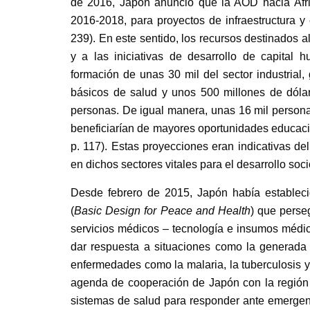
de 2016, Japón
anunció que la AOD hacia Áfr
2016-2018,
para proyectos de infraestructura y 
239).
En este sentido, los recursos destinados al
y a las iniciativas de desarrollo de capital
formación de unas 30 mil del sector industrial,
básicos de salud y unos 500 millones de dólar
personas. De igual manera, unas 16 mil personas
beneficiarían de mayores oportunidades educaci
p. 117
). Estas proyecciones eran indicativas de
en dichos sectores vitales para el desarrollo so
Desde febrero de 2015, Japón había establec
(
Basic Design for Peace and Health
) que perse
servicios médicos – tecnología e insumos médic
dar respuesta a situaciones como la generada 
enfermedades como la malaria, la tuberculosis y 
agenda de cooperación de Japón con la región h
sistemas de salud para responder ante emergenci