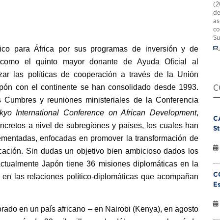
(2
de
as
co
Su
ico para África por sus programas de inversión y de
e como el quinto mayor donante de Ayuda Oficial al
izar las políticas de cooperación a través de la Unión
Japón con el continente se han consolidado desde 1993.
C
s Cumbres y reuniones ministeriales de la
Conferencia
kyo International Conference on African Development
,
C
cretos a nivel de subregiones y países, los cuales han
St
lementadas, enfocadas en promover la transformación de
icación. Sin dudas un objetivo bien ambicioso dados los
Actualmente Japón tiene 36 misiones diplomáticas en la
C
o en las relaciones político-diplomáticas que acompañan
Es
rado en un país africano – en Nairobi (Kenya), en agosto