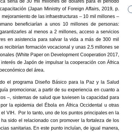
ica sería
de 30 mil millones de dólares para el período
capacitación (Japan Ministry of Foreign Affairs, 2019, p.
 mejoramiento de las infraestructuras – 10 mil millones –
 humano beneficiarían a unos 10 millones de personas:
 garantizarles al menos a 2 millones, acceso a servicios
es en asistencia para salvar la vida a más de 300 mil
 recibirían formación vocacional y unas 2.5 millones se
onales (
White Paper on Development Cooperation 2017,
l interés de Japón de impulsar la cooperación con África
cioeconómico del área.
ido el programa Diseño Básico para la Paz y la Salud
guía promocionar, a partir de su experiencia en cuanto a
os –, sistemas de salud que tuviesen la capacidad para
por la epidemia del Ébola en África Occidental u otras
el VIH. Por lo tanto, uno de los puntos principales en la
a sido el relacionado con promover la fortaleza de los
as sanitarias. En este punto incluían, de igual manera,