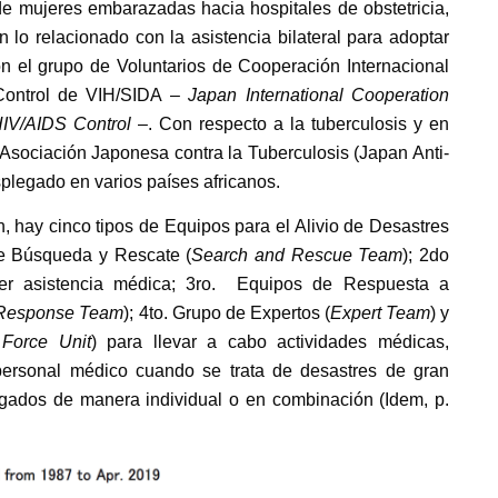
de mujeres embarazadas hacia hospitales de obstetricia,
En lo relacionado con la asistencia bilateral para adoptar
n el grupo de Voluntarios de Cooperación Internacional
Control de VIH/SIDA –
Japan International Cooperation
HIV/AIDS Control
–. Con respecto a la tuberculosis y en
Asociación Japonesa contra la Tuberculosis (Japan Anti-
plegado en varios países africanos.
, hay cinco tipos de Equipos para el Alivio de Desastres
de Búsqueda y Rescate (
Search and Rescue Team
); 2do
eer asistencia médica; 3ro. Equipos de Respuesta a
s Response Team
); 4to. Grupo de Expertos (
Expert Team
) y
 Force Unit
) para llevar a cabo actividades médicas,
personal médico cuando se trata de desastres de gran
gados de manera individual o en combinación (Idem, p.