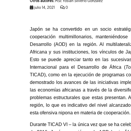
Otros autores:
MSc Yoslán Silverio González
julio 14, 2021
0
Japón se ha convertido en un socio estratég
cooperación multimillonarios, manteniéndos
Desarrollo (AOD) en la región. Al multilateral
Africana y sus instituciones, los vínculos de 
Esto se puede apreciar tanto en las sucesiva
Internacional para el Desarrollo de África (
To
TICAD
),
como en la ejecución de programas con
demostrado los avances de las iniciativas imp
las economías africanas a través de la diversif
problemas estructurales que estas presentan. 
región, lo que es indicativo del nivel alcanzad
esta ofensiva nipona en materia de cooperación.
Durante TICAD VI – la única vez que se ha celeb