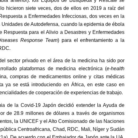
abla anterior): los Equipos de Búsqueda y Rescate se
o hicieron siete veces, dos de ellos en 2019 a raíz del
Respuesta a Enfermedades Infecciosas, dos veces en la
s Unidades de Autodefensa, cuando la epidemia de ébola
e Respuesta para el Alivio a Desastres y Enfermedades
s Diseases Response Team
) para el enfrentamiento a la
la RDC.
 del sector privado en el área de la medicina ha sido por
ollado plataformas de medicina electrónica (
e-health
cina, compras de medicamentos online y citas médicas
a ya se está introduciendo en África, en este caso en
encialidades de cooperación de experiencias de trabajo.
mia de la Covid-19 Japón decidió extender la Ayuda de
lor de 28.9 millones de dólares a través de organismos
entos, la UNICEF y el Alto Comisionado de las Naciones
pública Centroafricana, Chad, RDC, Mali, Níger y Sudán
21a).
De acuerdo con el Embajador de Japón ante la UA,