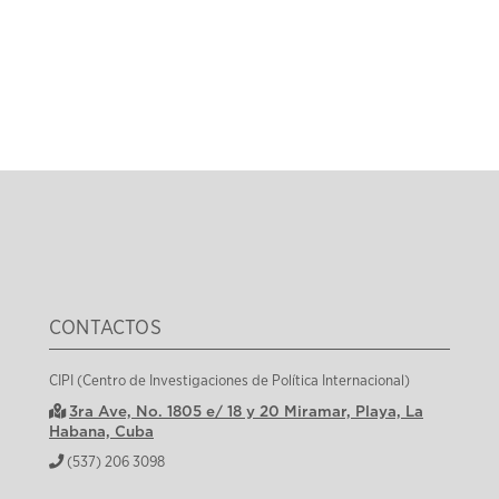
CONTACTOS
CIPI (Centro de Investigaciones de Política Internacional)
3ra Ave, No. 1805 e/ 18 y 20 Miramar, Playa, La
Habana, Cuba
(537) 206 3098