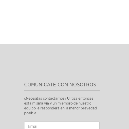
COMUNÍCATE CON NOSOTROS
¿Necesitas contactarnos? Ulitiza entonces
esta misma vía y un miembro de nuestro
equipo le responderá en la menor brevedad
posible.