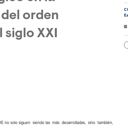
C
 del orden
Es
 siglo XXI
UE
no solo
siguen
siendo
las
más
desarrolladas
,
sino
también
,