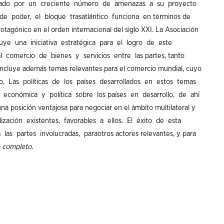
zado
por
un
creciente
número
de
amenazas
a
su
proyecto
de
poder
, el
bloque
trasatlántico
funciona
en
términos
de
rotagónico
en el
orden
internacional
del
siglo
XXI
. La
Asociación
tuye
una
iniciativa
estratégica
para
el
logro
de
este
l
comercio
de
bienes
y
servicios
entre
las
partes
,
tanto
incluye
además
temas
relevantes
para
el
comercio
mundial
,
cuyo
o
. Las
políticas
de los
países
desarrollados
en
estos
temas
económica
y
política
sobre
los
países
en
desarrollo
, de
ahí
una
posición
ventajosa
para
negociar
en el
ámbito
multilateral y
lización
existentes
,
favorables
a
ellos
. El
éxito
de
esta
a
las
partes
involucradas
,
para
otros
actores
relevantes
, y
para
completo
.