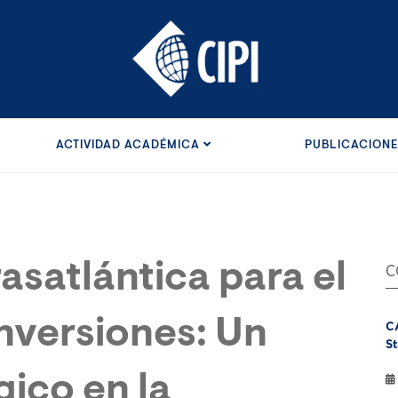
ACTIVIDAD ACADÉMICA
PUBLICACION
asatlántica para el
C
nversiones: Un
C
St
ico en la