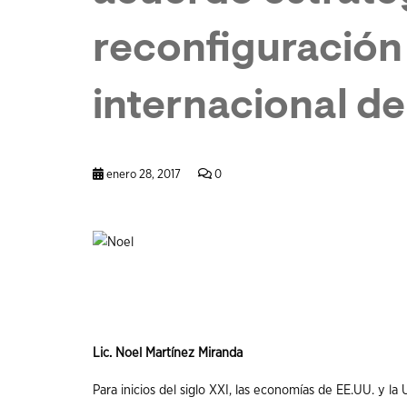
reconfiguración
internacional del
enero 28, 2017
0
Lic. Noel
Martínez
Miranda
Para
inicios
del
siglo
XXI
,
las
economías
de EE.UU. y la