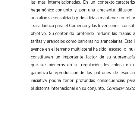
las
más
interrelacionadas
. En un
contexto
caracteri
hegemónico
conjunto
y
por
una
creciente
difusión
una
alianza
consolidada
y
decidida
a
mantener
un
rol
p
Trasatlántica
para
el
Comercio
y
las
Inversiones
consti
objetivo
. Su
contenido
pretende
reducir
las
trabas
a
tarifas
y
aranceles
como
barreras
no
arancelarias
.
Este
avance
en el
terreno
multilateral ha
sido
escaso
o
nul
constituyen
un
importante
factor de
su
supremacía
que
ser
pioneros
en
su
regulación
, los
coloca
en
garantiza
la
reproducción
de los
patrones
de
especia
iniciativa
podría
tener
profundas
consecuencias
par
el
sistema
internacional
en
su
conjunto
.
Consultar
texto