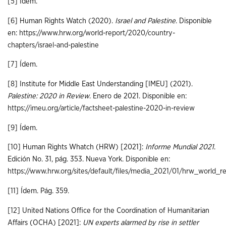
[5]
Ídem.
[6]
Human Rights Watch (2020).
Israel and Palestine
. Disponible
en:
https://www.hrw.org/world-report/2020/country-
chapters/israel-and-palestine
[7]
Ídem.
[8]
Institute for Middle East Understanding [IMEU] (2021).
Palestine: 2020 in Review
. Enero de 2021. Disponible en:
https://imeu.org/article/factsheet-palestine-2020-in-review
[9]
Ídem.
[10]
Human Rights Whatch (HRW) [2021]:
Informe Mundial 2021
.
Edición No. 31, pág. 353. Nueva York. Disponible en:
https://www.hrw.org/sites/default/files/media_2021/01/hrw_world_r
[11]
Ídem. Pág. 359.
[12]
United Nations Office for the Coordination of Humanitarian
Affairs (OCHA) [2021]:
UN experts alarmed by rise in settler