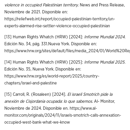
violence in occupied Palestinian territory.
News and Press Release,
Noviembre de 2021. Disponible en:
https://reliefweb.int/report/occupied-palestinian-territory/un-
experts-alarmed-rise-settler-violence-occupied-palestinian
[13]
Human Rights Whatch (HRW) [2024]:
Informe Mundial 2024.
Edición No. 34, pág. 331.Nueva York. Disponible en:
https://www.hrw.org/sites/default/files/media_2024/01/Worl
[14]
Human Rights Whatch (HRW) [2025]:
Informe Mundial 2025.
Edición No. 35, Nueva York. Disponible en:
https://www.hrw.org/es/world-report/2025/country-
chapters/israel-and-palestine
[15]
Carroll, R. (Rosaleen) [2024].
El israelí Smotrich pide la
anexión de Cisjordania ocupada: lo que sabemos.
Al- Monitor,
Noviembre de 2024. Disponible en.
https://www.al-
monitor.com/originals/2024/11/israels-smotrich-calls-annexation-
occupied-west-bank-what-we-know