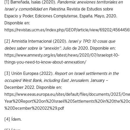
[1]
Barreñada, Isaías (2020).
Pandemia: anexiones territoriales en
Israel y comorbilidad en Palestina
. Revista de Estudios sobre
Espacio y Poder, Ediciones Complutense, España. Mayo, 2020.
Disponible en:
https://revistas.ucm.es/index.php/GEOP/article/view/69202/456445
[2]
Amnistía Internacional (2020).
Israel y TPO: 10 cosas que
debes saber sobre la “anexión”
. Julio de 2020. Disponible en:
https://www.amnesty.org/es/latest/news/2020/07/israelopt-10-
things-you-need-to-know-about-annexation/
[3]
Unión Europea (2022).
Report on Israeli settlements in the
occupied West Bank, including East Jerusalem
. January –
December 2022. Disponible en:
https://www.eeas.europa.eu/sites/default/files/documents/2023/One
Year%20Report%20on%20Israeli%20Settlements%20in%20the%20
%20December%202022%29.pdf
[4]
Ídem.