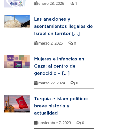
enero 23, 2026
1
Las anexiones y
asentamientos ilegales de
Israel en territor [...]
marzo 2, 2025
0
Mujeres e infancias en
Gaza: al centro del
genocidio – [...]
marzo 22, 2024
0
Turquía e islam político:
breve historia y
actualidad
noviembre 7, 2023
0