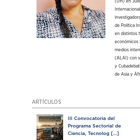
(UH) en Juli
Internaciona
investigador
de Política I
en distintos 
económicos y
medios inter
(ALAI) con s
y Cubadebate
de Asia y Áf
ARTÍCULOS
III Convocatoria del
Programa Sectorial de
Ciencia, Tecnolog [...]