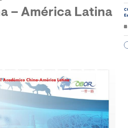
a – América Latina
C
Es