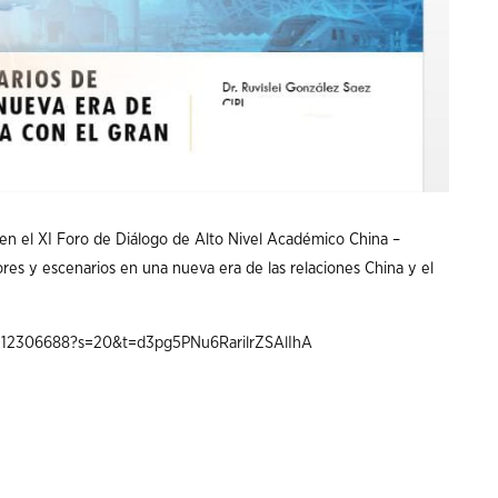
pó en el XI Foro de Diálogo de Alto Nivel Académico China –
res y escenarios en una nueva era de las relaciones China y el
903112306688?s=20&t=d3pg5PNu6RarilrZSAlIhA