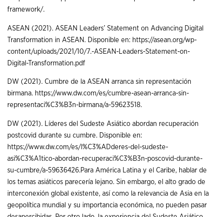
framework/.
ASEAN (2021). ASEAN Leaders’ Statement on Advancing Digital
Transformation in ASEAN. Disponible en: https://asean.org/wp-
content/uploads/2021/10/7.-ASEAN-Leaders-Statement-on-
Digital-Transformation.pdf
DW (2021). Cumbre de la ASEAN arranca sin representación
birmana. https://www.dw.com/es/cumbre-asean-arranca-sin-
representaci%C3%B3n-birmana/a-59623518.
DW (2021). Líderes del Sudeste Asiático abordan recuperación
postcovid durante su cumbre. Disponible en:
https://www.dw.com/es/l%C3%ADderes-del-sudeste-
asi%C3%A1tico-abordan-recuperaci%C3%B3n-poscovid-durante-
su-cumbre/a-59636426.Para América Latina y el Caribe, hablar de
los temas asiáticos parecería lejano. Sin embargo, el alto grado de
interconexión global existente, así como la relevancia de Asia en la
geopolítica mundial y su importancia económica, no pueden pasar
desapercibidas. Por otro lado, la experiencia del Sudeste Asiático