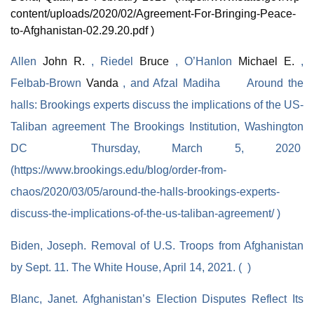
content/uploads/2020/02/Agreement-For-Bringing-Peace-
to-Afghanistan-02.29.20.pdf )
Allen
John R.
, Riedel
Bruce
, O’Hanlon
Michael E.
,
Felbab-Brown
Vanda
, and Afzal Madiha
Around the
halls: Brookings experts discuss the implications of the US-
Taliban agreement
The Brookings Institution
, Washington
DC Thursday, March 5, 2020
(https://www.brookings.edu/blog/order-from-
chaos/2020/03/05/around-the-halls-brookings-experts-
discuss-the-implications-of-the-us-taliban-agreement/ )
Biden, Joseph.
Removal of U.S. Troops from Afghanistan
by Sept. 11. The White House, April 14, 2021. ( )
Blanc, Janet
.
Afghanistan’s Election Disputes Reflect Its