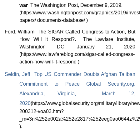
war
The Washington Post, December 9, 2019.
(https://www.washingtonpost.com/graphics/2019/invest
papers/ documents-database/ )
Ford, William. The SIGAR Called Congress to Action, But
How Will It Respond?. The Lawfare Institute,
Washington DC, January 21, 2020
(https://www.lawfareblog.com/sigar-called-congress-
action-how-will-it-respond )
Seldin, Jeff
Top US Commander Doubts Afghan Taliban
Commitment to Peace Global Security.org,
Alexandria, Virginia, March 12,
2020
(https://www.globalsecurity.org/military/library/ne
200312-voa03.htm?
_m=3n%252e002a%252e2817%252eeg0ao0644z%25
)
.