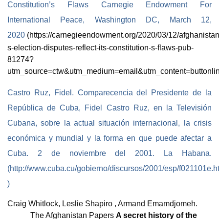
Constitution’s Flaws Carnegie Endowment For
International Peace, Washington DC,
March 12,
2020
(https://carnegieendowment.org/2020/03/12/afghanistan
s-election-disputes-reflect-its-constitution-s-flaws-pub-
81274?
utm_source=ctw&utm_medium=email&utm_content=bu
Castro Ruz, Fidel. Comparecencia del Presidente de la
República de Cuba, Fidel Castro Ruz, en la Televisión
Cubana, sobre la actual situación internacional, la crisis
económica y mundial y la forma en que puede afectar a
Cuba. 2 de noviembre del 2001.
La Habana.
(http://www.cuba.cu/gobierno/discursos/2001/esp/f021101e.h
)
Craig Whitlock
,
Leslie Shapiro
,
Armand Emamdjomeh
.
The Afghanistan Papers
A secret history of the