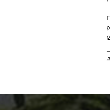
E
p
p
—
2