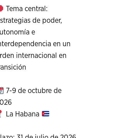
Tema central:
strategias de poder,
utonomía e
nterdependencia en un
XXIII Edición de la Serie d
rden internacional en
Exterior
ransición
7-9 de octubre de
026
La Habana
lazo: 31 de julio de 2026