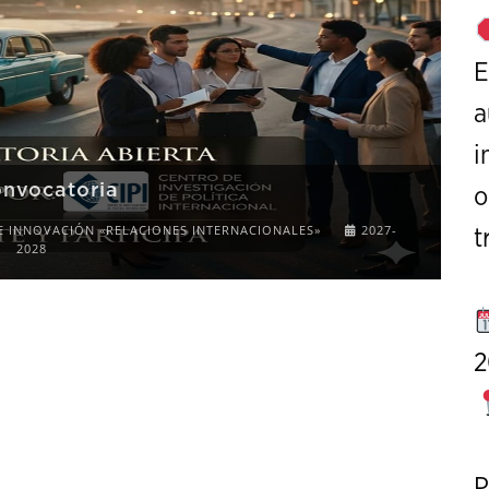
E
a
i
o
XI Conference on Strategic Studies
t
CALL FOR PAPERS
OCTOBER 7 TO 9, 2026
2
P