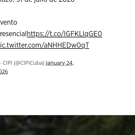
vento
resencial
https://t.co/IGFKLIqGE0
ic.twitter.com/aNHHEDw0qT
 CIPI (@CIPICuba)
January 24,
026