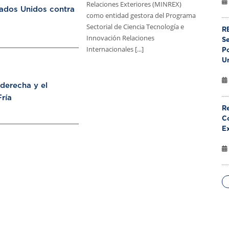
Relaciones Exteriores (MINREX)
tados Unidos contra
como entidad gestora del Programa
Sectorial de Ciencia Tecnología e
RE
Innovación Relaciones
S
Internacionales [...]
Po
U
aderecha y el
ría
Re
Co
E