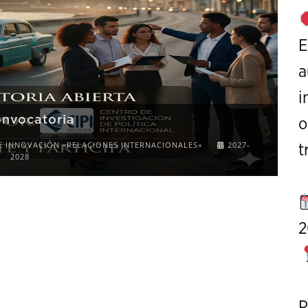
E
a
i
onvocatoria
o
E INNOVACIÓN «RELACIONES INTERNACIONALES»
2027-
t
2028
2
P