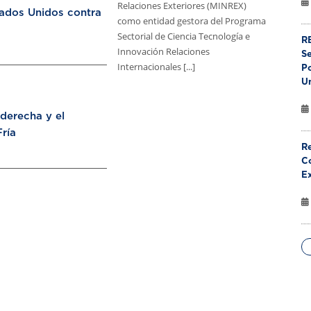
Relaciones Exteriores (MINREX)
tados Unidos contra
como entidad gestora del Programa
Sectorial de Ciencia Tecnología e
RE
Innovación Relaciones
S
Internacionales [...]
Po
U
aderecha y el
ría
Re
Co
E