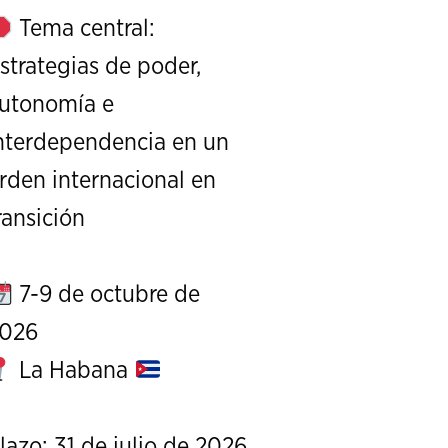
Tema central:
strategias de poder,
utonomía e
nterdependencia en un
rden internacional en
XI Conference on Strategic S
ransición
CALL FOR PAPERS
OCTOBER 7 TO 9, 
7-9 de octubre de
026
La Habana
lazo: 31 de julio de 2026