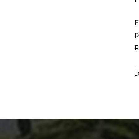
E
p
p
—
2