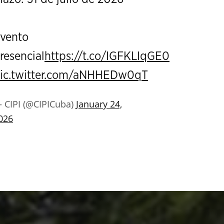
vento
resencial
https://t.co/IGFKLIqGE0
ic.twitter.com/aNHHEDw0qT
 CIPI (@CIPICuba)
January 24,
026