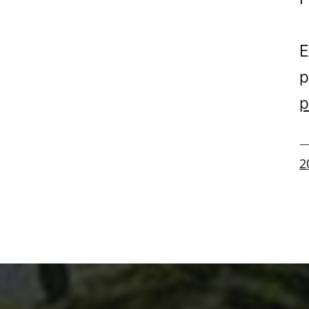
E
p
p
—
2