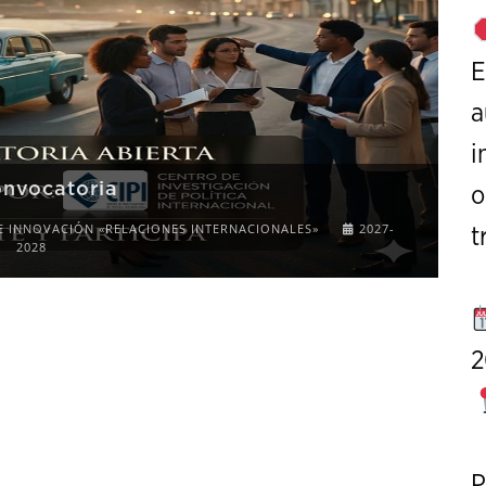
E
a
i
onvocatoria
o
E INNOVACIÓN «RELACIONES INTERNACIONALES»
2027-
t
2028
2
P