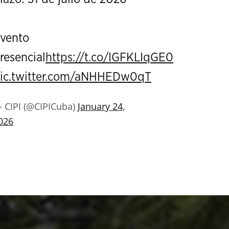
vento
resencial
https://t.co/IGFKLIqGE0
ic.twitter.com/aNHHEDw0qT
 CIPI (@CIPICuba)
January 24,
026