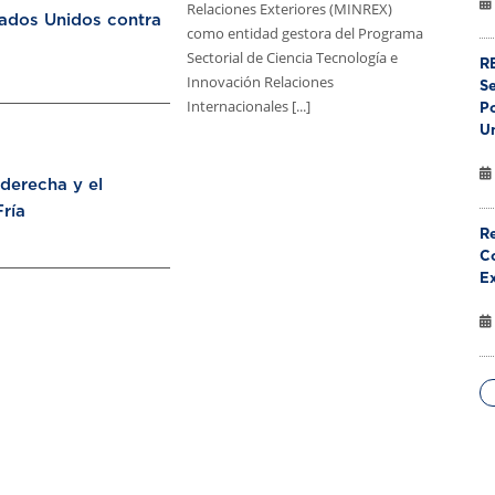
Relaciones Exteriores (MINREX)
tados Unidos contra
como entidad gestora del Programa
Sectorial de Ciencia Tecnología e
RE
Innovación Relaciones
S
Internacionales [...]
Po
U
aderecha y el
ría
Re
Co
E