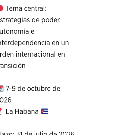
Tema central:
strategias de poder,
utonomía e
nterdependencia en un
rden internacional en
XI Conference on Strategic S
ransición
CALL FOR PAPERS
OCTOBER 7 TO 9, 
7-9 de octubre de
026
La Habana
lazo: 31 de julio de 2026