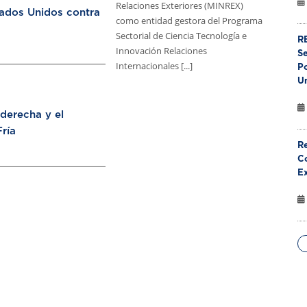
Relaciones Exteriores (MINREX)
tados Unidos contra
como entidad gestora del Programa
Sectorial de Ciencia Tecnología e
RE
Innovación Relaciones
S
Internacionales [...]
Po
U
aderecha y el
ría
Re
Co
E