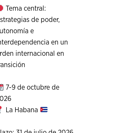
Tema central:
strategias de poder,
utonomía e
nterdependencia en un
rden internacional en
XI Conference on Strategic S
ransición
CALL FOR PAPERS
OCTOBER 7 TO 9, 
7-9 de octubre de
026
La Habana
lazo: 31 de julio de 2026