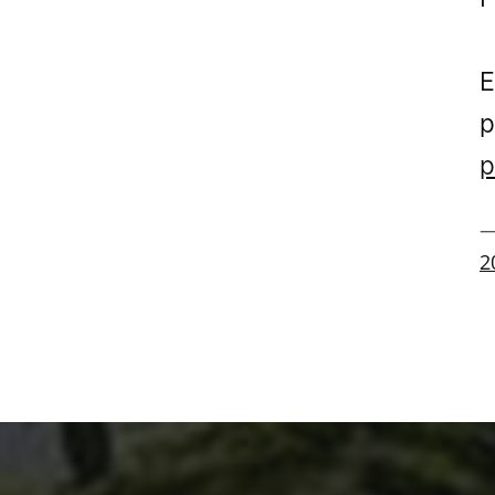
E
p
p
—
2