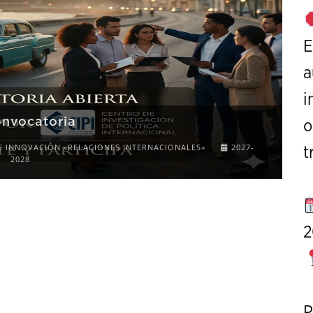
E
a
i
onvocatoria
o
E INNOVACIÓN «RELACIONES INTERNACIONALES»
2027-
t
2028
2
P