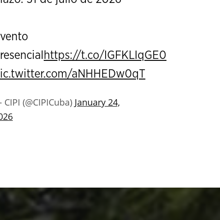
vento
resencial
https://t.co/IGFKLIqGE0
ic.twitter.com/aNHHEDw0qT
 CIPI (@CIPICuba)
January 24,
026