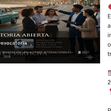
E
a
i
onvocatoria
o
E INNOVACIÓN «RELACIONES INTERNACIONALES»
2027-
t
2028
2
P