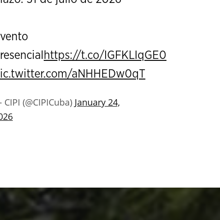
vento
resencial
https://t.co/IGFKLIqGE0
ic.twitter.com/aNHHEDw0qT
 CIPI (@CIPICuba)
January 24,
026