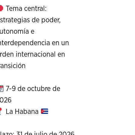
Tema central:
strategias de poder,
utonomía e
nterdependencia en un
rden internacional en
XI Conference on Strategic S
ransición
CALL FOR PAPERS
OCTOBER 7 TO 9, 
7-9 de octubre de
026
La Habana
lazo: 31 de julio de 2026