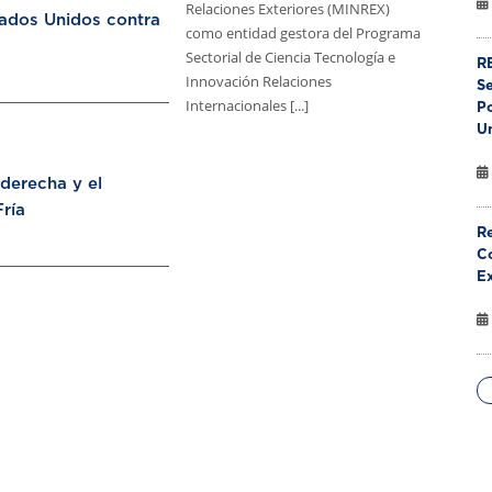
Relaciones Exteriores (MINREX)
tados Unidos contra
como entidad gestora del Programa
Sectorial de Ciencia Tecnología e
RE
Innovación Relaciones
S
Internacionales [...]
Po
U
aderecha y el
ría
Re
Co
E