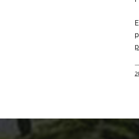
E
p
p
—
2