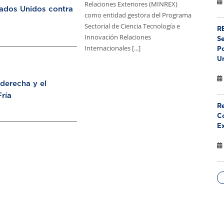
Relaciones Exteriores (MINREX)
tados Unidos contra
como entidad gestora del Programa
Sectorial de Ciencia Tecnología e
RE
Innovación Relaciones
S
Internacionales [...]
Po
U
aderecha y el
ría
Re
Co
E