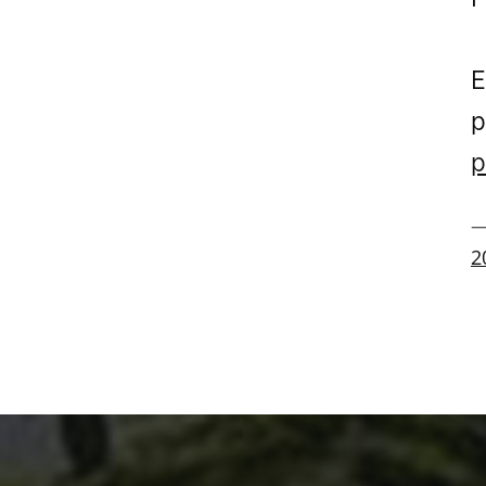
E
p
p
—
2