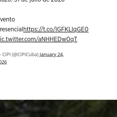
vento
resencial
https://t.co/IGFKLIqGE0
ic.twitter.com/aNHHEDw0qT
 CIPI (@CIPICuba)
January 24,
026