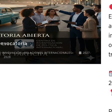
E
a
i
onvocatoria
o
E INNOVACIÓN «RELACIONES INTERNACIONALES»
2027-
t
2028
2
P