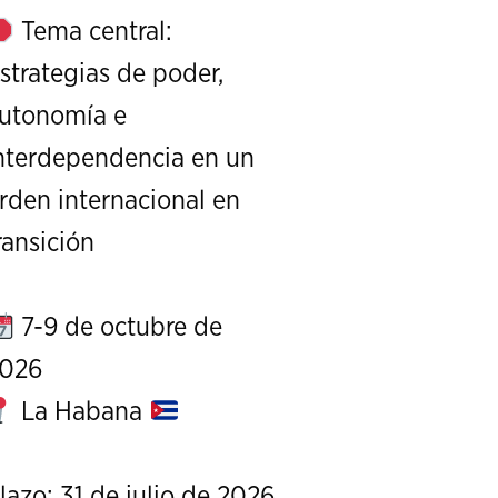
Tema central:
strategias de poder,
utonomía e
nterdependencia en un
rden internacional en
XI Conference on Strategic S
ransición
CALL FOR PAPERS
OCTOBER 7 TO 9, 
7-9 de octubre de
026
La Habana
lazo: 31 de julio de 2026