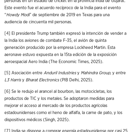
personas en un estadio de cricket en la provincia india de Gujarat.
Este evento fue el acuerdo recíproco de la India para el evento
“
Howdy Modi
” de septiembre de 2019 en Texas para una
audiencia de cincuenta mil personas.
[4]
El presidente Trump también expresó la intención de vender a
la India los aviones de combate F-35, el avión de quinta
generación producido por la empresa Lockheed Martin. Esta
aeronave estuvo expuesta en la 15ta edición de la exposición
aeroespacial Aero India (The Economic Times, 2025).
[5]
Asociación entre
Anduril Industries
y
Mahindra Group
, y entre
L3 Harris
y
Bharat Electronics
(PIB Delhi, 2025).
[6]
Se le redujo el arancel al bourbon, las motocicletas, los
productos de TIC y los metales. Se adoptaron medidas para
mejorar el acceso al mercado de los productos agrícolas
estadounidenses como el heno de alfalfa, la carne de pato, y los
dispositivos médicos (Singh, 2025).
[7]
India se dispone a comprar energía estadounidense por casi 25