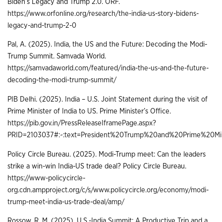
Biden’s Legacy and Trump 2.0. ORF.
https://www.orfonline.org/research/the-india-us-story-bidens-
legacy-and-trump-2-0
Pal, A. (2025). India, the US and the Future: Decoding the Modi-
Trump Summit. Samvada World.
https://samvadaworld.com/featured/india-the-us-and-the-future-
decoding-the-modi-trump-summit/
PIB Delhi. (2025). India – U.S. Joint Statement during the visit of
Prime Minister of India to US. Prime Minister’s Office.
https://pib.gov.in/PressReleaseIframePage.aspx?
PRID=2103037#:~:text=President%20Trump%20and%20Prime%20Mi
Policy Circle Bureau. (2025). Modi-Trump meet: Can the leaders
strike a win-win India-US trade deal? Policy Circle Bureau.
https://www-policycircle-
org.cdn.ampproject.org/c/s/www.policycircle.org/economy/modi-
trump-meet-india-us-trade-deal/amp/
Rossow, R. M. (2025). U.S.-India Summit: A Productive Trip and a