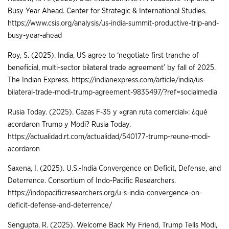
Busy Year Ahead. Center for Strategic & International Studies.
https://www.csis.org/analysis/us-india-summit-productive-trip-and-
busy-year-ahead
Roy, S. (2025). India, US agree to ‘negotiate first tranche of
beneficial, multi-sector bilateral trade agreement’ by fall of 2025.
The Indian Express.
https://indianexpress.com/article/india/us-
bilateral-trade-modi-trump-agreement-9835497/?ref=socialmedia
Rusia Today. (2025). Cazas F-35 y «gran ruta comercial»: ¿qué
acordaron Trump y Modi? Rusia Today.
https://actualidad.rt.com/actualidad/540177-trump-reune-modi-
acordaron
Saxena, I. (2025). U.S.-India Convergence on Deficit, Defense, and
Deterrence. Consortium of Indo-Pacific Researchers.
https://indopacificresearchers.org/u-s-india-convergence-on-
deficit-defense-and-deterrence/
Sengupta, R. (2025). Welcome Back My Friend, Trump Tells Modi,