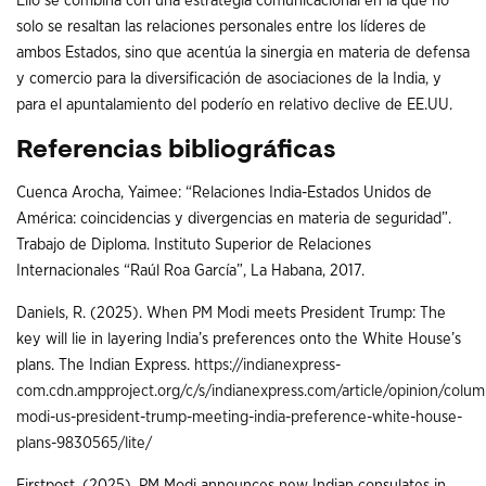
Ello se combina con una estrategia comunicacional en la que no
solo se resaltan las relaciones personales entre los líderes de
ambos Estados, sino que acentúa la sinergia en materia de defensa
y comercio para la diversificación de asociaciones de la India, y
para el apuntalamiento del poderío en relativo declive de EE.UU.
Referencias bibliográficas
Cuenca Arocha, Yaimee: “Relaciones India-Estados Unidos de
América: coincidencias y divergencias en materia de seguridad”.
Trabajo de Diploma. Instituto Superior de Relaciones
Internacionales “Raúl Roa García”, La Habana, 2017.
Daniels, R. (2025). When PM Modi meets President Trump: The
key will lie in layering India’s preferences onto the White House’s
plans. The Indian Express.
https://indianexpress-
com.cdn.ampproject.org/c/s/indianexpress.com/article/opinion/colu
modi-us-president-trump-meeting-india-preference-white-house-
plans-9830565/lite/
Firstpost. (2025). PM Modi announces new Indian consulates in