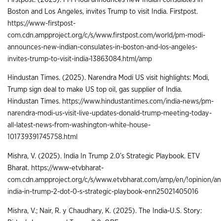
Boston and Los Angeles, invites Trump to visit India. Firstpost.
https://www-firstpost-
com.cdn.ampproject.org/c/s/www.firstpost.com/world/pm-modi-
announces-new-indian-consulates-in-boston-and-los-angeles-
invites-trump-to-visit-india-13863084.html/amp
Hindustan Times. (2025). Narendra Modi US visit highlights: Modi,
Trump sign deal to make US top oil, gas supplier of India.
Hindustan Times.
https://www.hindustantimes.com/india-news/pm-
narendra-modi-us-visit-live-updates-donald-trump-meeting-today-
all-latest-news-from-washington-white-house-
101739391745758.html
Mishra, V. (2025). India In Trump 2.0’s Strategic Playbook. ETV
Bharat.
https://www-etvbharat-
com.cdn.ampproject.org/c/s/www.etvbharat.com/amp/en/!opinion/ana
india-in-trump-2-dot-0-s-strategic-playbook-enn25021405016
Mishra, V.; Nair, R. y Chaudhary, K. (2025
). The India-U.S. Story: