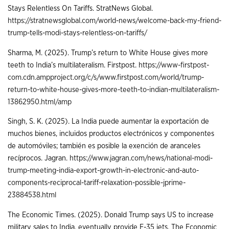
Stays Relentless On Tariffs. StratNews Global.
https://stratnewsglobal.com/world-news/welcome-back-my-friend-
trump-tells-modi-stays-relentless-on-tariffs/
Sharma, M. (2025). Trump’s return to White House gives more
teeth to India’s multilateralism. Firstpost.
https://www-firstpost-
com.cdn.ampproject.org/c/s/www.firstpost.com/world/trump-
return-to-white-house-gives-more-teeth-to-indian-multilateralism-
13862950.html/amp
Singh, S. K. (2025). La India puede aumentar la exportación de
muchos bienes, incluidos productos electrónicos y componentes
de automóviles; también es posible la exención de aranceles
recíprocos. Jagran.
https://www.jagran.com/news/national-modi-
trump-meeting-india-export-growth-in-electronic-and-auto-
components-reciprocal-tariff-relaxation-possible-jprime-
23884538.html
The Economic Times. (2025). Donald Trump says US to increase
military sales to India, eventually provide F-35 jets. The Economic