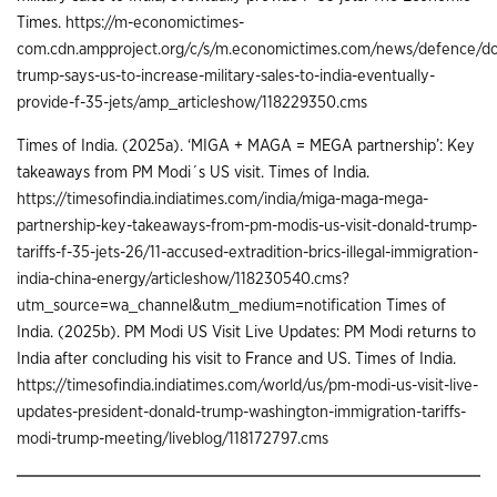
Times.
https://m-economictimes-
com.cdn.ampproject.org/c/s/m.economictimes.com/news/defence/do
trump-says-us-to-increase-military-sales-to-india-eventually-
provide-f-35-jets/amp_articleshow/118229350.cms
Times of India. (2025a). ‘MIGA + MAGA = MEGA partnership’: Key
takeaways from PM Modi´s US visit. Times of India.
https://timesofindia.indiatimes.com/india/miga-maga-mega-
partnership-key-takeaways-from-pm-modis-us-visit-donald-trump-
tariffs-f-35-jets-26/11-accused-extradition-brics-illegal-immigration-
india-china-energy/articleshow/118230540.cms?
utm_source=wa_channel&utm_medium=notification
Times of
India. (2025b). PM Modi US Visit Live Updates: PM Modi returns to
India after concluding his visit to France and US. Times of India.
https://timesofindia.indiatimes.com/world/us/pm-modi-us-visit-live-
updates-president-donald-trump-washington-immigration-tariffs-
modi-trump-meeting/liveblog/118172797.cms