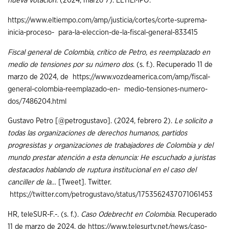
nueva votación
. (2024, marzo 7). ELTIEMPO.
https://www.eltiempo.com/amp/justicia/cortes/corte-suprema-
inicia-proceso-
para-la-eleccion-de-la-fiscal-general-833415
Fiscal
general de Colombia, crítico de Petro, es reemplazado en
medio de tensiones por su número dos
. (s. f.). Recuperado 11 de
marzo de 2024, de
https://www.vozdeamerica.com/amp/fiscal-
general-colombia-reemplazado-en-
medio-tensiones-numero-
dos/7486204.html
Gustavo Petro [@petrogustavo]. (2024, febrero 2).
Le solicito a
todas las organizaciones de derechos humanos, partidos
progresistas y organizaciones de trabajadores de Colombia y del
mundo prestar atención a esta denuncia: He escuchado a juristas
destacados hablando de ruptura institucional en el caso del
canciller de la…
[Tweet]. Twitter.
https://twitter.com/petrogustavo/status/1753562437071061453
HR, teleSUR-F.-. (s. f.).
Caso Odebrecht en Colombia
. Recuperado
11 de marzo de 2024, de
https://www.telesurtv.net/news/caso-