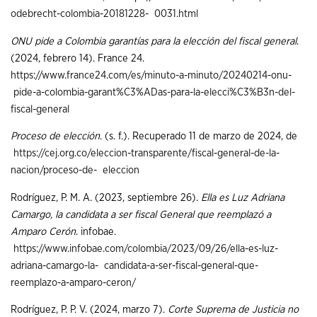
odebrecht-colombia-20181228-
0031.html
ONU pide a Colombia garantías para la elección del fiscal general
.
(2024, febrero 14). France 24.
https://www.france24.com/es/minuto-a-minuto/20240214-onu-
pide-a-colombia-garant%C3%ADas-para-la-elecci%C3%B3n-del-
fiscal-general
Proceso de elección
. (s. f.). Recuperado 11 de marzo de 2024, de
https://cej.org.co/eleccion-transparente/fiscal-general-de-la-
nacion/proceso-de-
eleccion
Rodríguez, P. M. A. (2023, septiembre 26).
Ella es Luz Adriana
Camargo, la candidata a ser fiscal General que reemplazó a
Amparo Cerón
. infobae.
https://www.infobae.com/colombia/2023/09/26/ella-es-luz-
adriana-camargo-la-
candidata-a-ser-fiscal-general-que-
reemplazo-a-amparo-ceron/
Rodríguez, P. P. V. (2024, marzo 7).
Corte Suprema de Justicia no