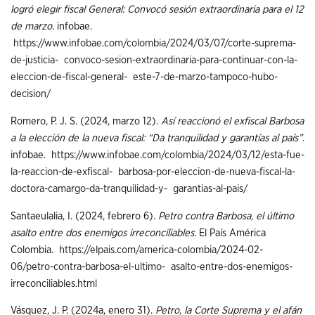
logró elegir fiscal General: Convocó sesión extraordinaria para el 12
de marzo
. infobae.
https://www.infobae.com/colombia/2024/03/07/corte-suprema-
de-justicia-
convoco-sesion-extraordinaria-para-continuar-con-la-
eleccion-de-fiscal-general-
este-7-de-marzo-tampoco-hubo-
decision/
Romero, P. J. S. (2024, marzo 12).
Así reaccionó el exfiscal Barbosa
a la elección de la nueva fiscal: “Da tranquilidad y garantías al país”
.
infobae.
https://www.infobae.com/colombia/2024/03/12/esta-fue-
la-reaccion-de-exfiscal-
barbosa-por-eleccion-de-nueva-fiscal-la-
doctora-camargo-da-tranquilidad-y-
garantias-al-pais/
Santaeulalia, I. (2024, febrero 6).
Petro contra Barbosa, el último
asalto entre dos enemigos irreconciliables
. El País América
Colombia.
https://elpais.com/america-colombia/2024-02-
06/petro-contra-barbosa-el-ultimo-
asalto-entre-dos-enemigos-
irreconciliables.html
Vásquez, J. P. (2024a, enero 31).
Petro, la Corte Suprema y el afán