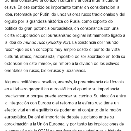
Ucrania constituye el corazón cultural y ancestral de la cultura
eslava. En ese sentido es importante tomar en consideración la
idea, retomada por Putin, de unos valores rusos tradicionales y del
orgullo por la grandeza histórica de Rusia, como soporte de
política de gran potencia euroasiática, en consonancia con una
cierta recuperación del eurasianismo original íntimamente ligado a
la idea de
mundo ruso
(
Russkiy Mir
). La existencia del “mundo
ruso” -que es un concepto muy amplio desde el punto de vista
cultural, étnico, nacionalista, imposible de ser abordado en toda su
extensión en este marco-, se refiere a la división de los eslavos
orientales en rusos, bielorrusos y ucranianos.
Algunos politólogos resaltan, además, la preeminencia de Ucrania
en el tablero geopolítico euroasiático al apuntar su importancia
precisamente porque puede escoger su camino. Su elección entre
la integración con Europa o el retorno a la esfera rusa tiene un
efecto vital en el equilibrio de poder en el conjunto de la región
euroasiática. De ahí el importante debate suscitado entre su
aproximación a la Unión Europea, y por tanto las implicaciones de