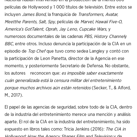
películas de Hollywood y 1 000 títulos de televisión. Entre estos se
incluyen
James Bond,
la franquicia de
Transformers, Avatar,
Meetthe Parents, Salt, Spy,
películas de
Marvel, Hawaii Five-O
,
America’s GotTalent
,
Oprah
,
Jay Leno
,
Cupcake Wars
, y
numerosos documentales de las cadenas
PBS
,
History Channel
y
BBC,
entre otros. Incluso denuncia la participación de la CIA en un
episodio de
Top Chef
que tuvo como sedea Langley y contó con
la participación de Leon Panetta, director de la Agencia en ese
momento, y posteriormente Secretario de Defensa. No obstante,
los autores reconocen que:
es imposible saber exactamente
cuán generalizada está la censura militar del entretenimiento
porque muchos archivos aún están retenidos
(Secker, T., & Alford,
M., 2017).
El papel de las agencias de seguridad, sobre todo de la CIA, dentro
de la industria del entretenimiento merece una mención y análisis
aparte. El rol de la CIA en la industria del entretenimiento, ha sido
expuesto en libros tales como: Tricia Jenkins (2016):
The CIA in
Hollywood: How the Agency Shapes Film and Television
y de