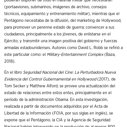
pudieran disponer de todo el material militar que necesitaran
(portaaviones, submarinos, imágenes de archivo, consejos
técnicos, equipamiento y entrenamiento militar), mientras que el
Pentágono necesitaba de la difusión, del marketing de Hollywood,
para promover un perenne estado de guerra; convencer a sus
ciudadanos, principalmente a los jóvenes, de enlistarse en el
Ejército; y transmitir una imagen positiva del gobierno y fuerzas
armadas estadounidenses. Autores como David L. Robb se refirió a
este particular como: el
Military-Entertainment Complex
(Baza,
2018)
.
En el libro
Seguridad Nacional del Cine: La Perturbadora Nueva
Evidencia del Control Gubernamental en Hollywood
(2017), de
Tom Secker y Matthew Alford, se provee una actualización del
estado de relaciones entre estos entes, principalmente en el
período de la administración Obama. En esta investigación,
realizada a partir de documentos adquiridos por el Acta de
Libertad de la Información (FOIA, por sus siglas en inglés), se
expone que el Pentágono, la CIA y la Agencia de Seguridad
Nacional habían intervenido en la producción de al menos 800