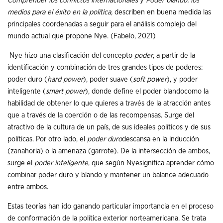
Comprender los conflictos internacionales
y
Poder blando: los
medios para el éxito en la política,
describen en buena medida las
principales coordenadas a seguir para el análisis complejo del
mundo actual que propone Nye.
(Fabelo, 2021)
Nye hizo una clasificación del concepto
poder
, a partir de la
identificación y combinación de tres grandes tipos de poderes:
poder duro (
hard power
), poder suave (
soft power
), y poder
inteligente (
smart power
), donde define el poder blandocomo la
habilidad de obtener lo que quieres a través de la atracción antes
que a través de la coerción o de las recompensas. Surge del
atractivo de la cultura de un país, de sus ideales políticos y de sus
políticas. Por otro lado, el
poder duro
descansa en la inducción
(zanahoria) o la amenaza (garrote). De la intersección de ambos,
surge el
poder inteligente
, que según Nyesignifica aprender cómo
combinar poder duro y blando y mantener un balance adecuado
entre ambos.
Estas teorías han ido ganando particular importancia en el proceso
de conformación de la política exterior norteamericana. Se trata