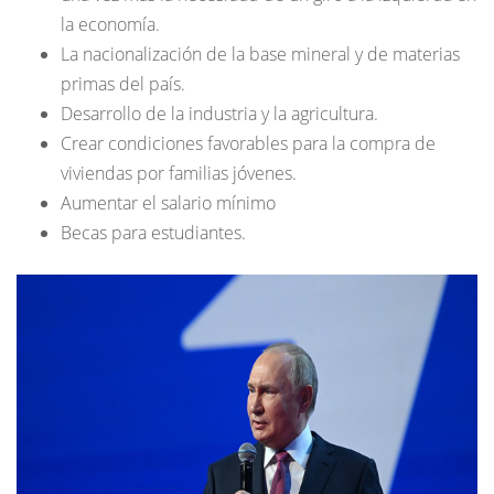
la economía.
La nacionalización de la base mineral y de materias
primas del país.
Desarrollo de la industria y la agricultura.
Crear condiciones favorables para la compra de
viviendas por familias jóvenes.
Aumentar el salario mínimo
Becas para estudiantes.