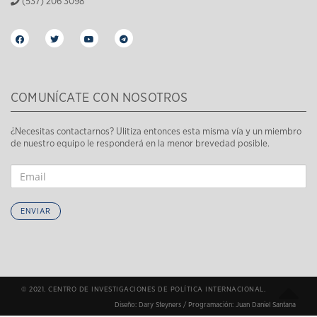
(537) 206 3098
COMUNÍCATE CON NOSOTROS
¿Necesitas contactarnos? Ulitiza entonces esta misma vía y un miembro
de nuestro equipo le responderá en la menor brevedad posible.
ENVIAR
© 2021. CENTRO DE INVESTIGACIONES DE POLÍTICA INTERNACIONAL.
Diseño:
Dary Steyners
/ Programación:
Juan Daniel Santana