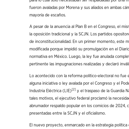
para lo cual solo necesitaban ser respaldadas por una m
fueron avaladas por Morena y sus aliados en ambas cámar
mayoría de escaños.
A pesar de la anuencia al Plan B en el Congreso, el mis
la oposición tradicional y la SCJN. Los partidos oposit
de inconstitucionalidad. En un primer momento, este mo
modificada porque impidió su promulgación en el Diario O
normativa en México. Luego, la ley fue anulada compl
pertinente las impugnaciones realizadas y declaró inválida
Lo acontecido con la reforma político-electoral no fue
alguna iniciativa o ley avalada por el Congreso y el Pod
[2]
Industria Eléctrica (LIE)
y el traspaso de la Guardia N
tales motivos, el ejecutivo federal proclamó la necesidad
abrumador respaldo popular en los comicios de 2024, c
presentadas entre la SCJN y el oficialismo.
El nuevo proyecto, enmarcado en la estrategia polític