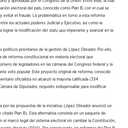
atario y aprobadas por el Congreso de la Unión. Entre ellas, la más
lación electoral del país, conocido como Plan B, con el cual se
 y evitar el fraude. La problemática en torno a esta reforma
entre los actuales poderes Judicial y Ejecutivo, así como la
a lograr la modificación del
statu quo
imperante y avanzar en la
 políticos prioritarios de la gestión de López Obrador. Por ello,
va de reforma constitucional en materia electoral que
úmero de legisladores en las cámaras del Congreso federal y la
nte voto popular. Este proyecto original de reforma, conocido
tario oficialista no alcanzó la mayoría calificada (334
 Cámara de Diputados, requisito indispensable para modificar
a por las propuestas de la iniciativa, López Obrador anunció un
citado Plan B). Esta alternativa consistía en un paquete de
n el marco legal del sistema electoral sin cambiar la Constitución,