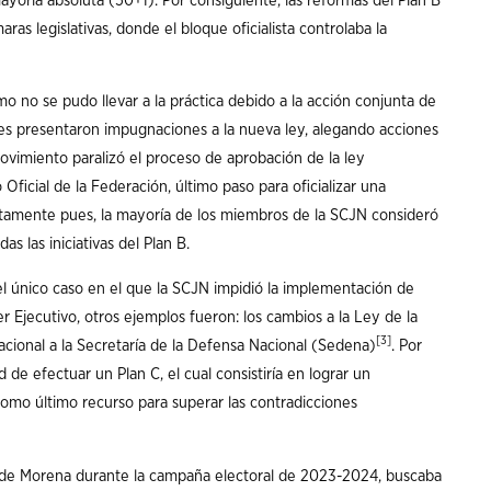
ayoría absoluta (50+1). Por consiguiente, las reformas del Plan B
as legislativas, donde el bloque oficialista controlaba la
mo no se pudo llevar a la práctica debido a la acción conjunta de
ores presentaron impugnaciones a la nueva ley, alegando acciones
vimiento paralizó el proceso de aprobación de la ley
ficial de la Federación, último paso para oficializar una
etamente pues, la mayoría de los miembros de la SCJN consideró
s las iniciativas del Plan B.
 el único caso en el que la SCJN impidió la implementación de
er Ejecutivo, otros ejemplos fueron: los cambios a la Ley de la
[3]
acional a la Secretaría de la Defensa Nacional (Sedena)
. Por
 de efectuar un Plan C, el cual consistiría en lograr un
omo último recurso para superar las contradicciones
a de Morena durante la campaña electoral de 2023-2024, buscaba