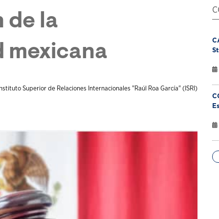
C
 de la
C
ad mexicana
St
nstituto Superior de Relaciones Internacionales "Raúl Roa García" (ISRI)
C
Es