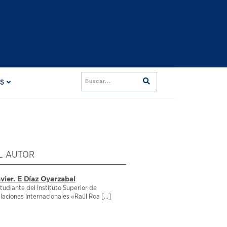
ES
L AUTOR
vier. E Díaz Oyarzabal
tudiante del Instituto Superior de
laciones Internacionales «Raúl Roa [...]