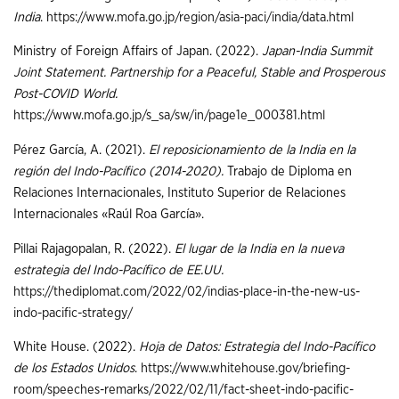
India
.
https://www.mofa.go.jp/region/asia-paci/india/data.html
Ministry of Foreign Affairs of Japan. (2022).
Japan-India Summit
Joint Statement. Partnership for a Peaceful, Stable and Prosperous
Post-COVID World.
https://www.mofa.go.jp/s_sa/sw/in/page1e_000381.html
Pérez García, A. (2021).
El reposicionamiento de la India en la
región del Indo-Pacífico (2014-2020).
Trabajo de Diploma en
Relaciones Internacionales, Instituto Superior de Relaciones
Internacionales «Raúl Roa García».
Pillai Rajagopalan, R. (2022).
El lugar de la India en la nueva
estrategia del Indo-Pacífico de EE.UU.
https://thediplomat.com/2022/02/indias-place-in-the-new-us-
indo-pacific-strategy/
White House. (2022).
Hoja de Datos: Estrategia del Indo-Pacífico
de los Estados Unidos
.
https://www.whitehouse.gov/briefing-
room/speeches-remarks/2022/02/11/fact-sheet-indo-pacific-