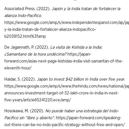
Associated Press. (2022).
Japón y la India tratan de fortalecer la
alianza Indo-Pacífico
.
https://www.google.com/amp/s/www.independentespanol.com/ap/ja
y-la-india-tratan-de-fortalecer-alianza-indopacifico-
b2038152.html%3famp
De Jagannath, P. (2022).
La visita de Kishida a la India:
¿Samaritano de la hora undécima?
https://japan-
forward.com/asias-next-page-kishidas-india-visit-samaritan-of-the-
eleventh-hour/
Haidar, S. (2022).
Japan to invest $42 billion in India over five year.
https://www.google.com/amp/s/www.thehindu.com/news/national/ja
announces-investment-target-of-32-lakh-crore-in-india-in-next-
five-years/article65241220.ece/amp/
Hosokawa, M. (2020).
No puede haber una estrategia del Indo-
Pacífico sin “libre y abierto”
.
https://japan-forward.com/speaking-
out-there-can-be-no-indo-pacific-strategy-without-free-and-open/