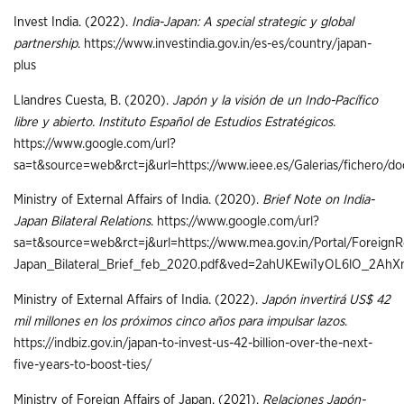
Invest India. (2022).
India-Japan: A special strategic y global
partnership
.
https://www.investindia.gov.in/es-es/country/japan-
plus
Llandres Cuesta, B. (2020).
Japón y la visión de un Indo-Pacífico
libre y abierto. Instituto Español de Estudios Estratégicos.
https://www.google.com/url?
sa=t&source=web&rct=j&url=https://www.ieee.es/Galerias/fi
Ministry of External Affairs of India. (2020).
Brief Note on India-
Japan Bilateral Relations
.
https://www.google.com/url?
sa=t&source=web&rct=j&url=https://www.mea.gov.in/Portal/ForeignRe
Japan_Bilateral_Brief_feb_2020.pdf&ved=2ahUKEwi1yOL6lO
Ministry of External Affairs of India. (2022).
Japón invertirá US$ 42
mil millones en los próximos cinco años para impulsar lazos
.
https://indbiz.gov.in/japan-to-invest-us-42-billion-over-the-next-
five-years-to-boost-ties/
Ministry of Foreign Affairs of Japan. (2021).
Relaciones Japón-