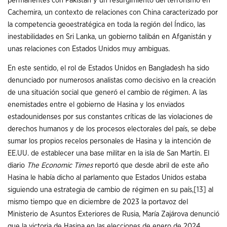
permanentes con Pakistán y un resurgimiento del terrorismo en
Cachemira, un contexto de relaciones con China caracterizado por
la competencia geoestratégica en toda la región del Índico, las
inestabilidades en Sri Lanka, un gobierno talibán en Afganistán y
unas relaciones con Estados Unidos muy ambiguas.
En este sentido, el rol de Estados Unidos en Bangladesh ha sido
denunciado por numerosos analistas como decisivo en la creación
de una situación social que generó el cambio de régimen. A las
enemistades entre el gobierno de Hasina y los enviados
estadounidenses por sus constantes críticas de las violaciones de
derechos humanos y de los procesos electorales del país, se debe
sumar los propios recelos personales de Hasina y la intención de
EE.UU. de establecer una base militar en la isla de San Martín. El
diario
The Economic Times
reportó que desde abril de este año
Hasina le había dicho al parlamento que Estados Unidos estaba
siguiendo una estrategia de cambio de régimen en su país,
[13]
al
mismo tiempo que en diciembre de 2023 la portavoz del
Ministerio de Asuntos Exteriores de Rusia, María Zajárova denunció
que la victoria de Hasina en las elecciones de enero de 2024