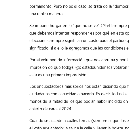
permanente. Pero no es el caso, se trata de la “democr
una u otra manera.
Se impone hurgar en lo “que no se ve” (Martí siempre p
que debemos intentar responder es por qué en esta opo
elecciones siempre significan un costo para el partido
significado, si a ello le agregamos que las condiciones 
Por el volumen de información que nos abruma y por la
impresión de que tod@s l@s estadounidenses votaron 
esta es una primera imprecisión.
Los encuestadores más serios nos están diciendo que f
ciudadanos con capacidad a hacerlo. Es decir, todas la
menos de la mitad de los que podían haber incidido en 
abierto de cara al 2024.
Cuando se accede a cuáles temas (siempre según los enc
el voto adelantado) a salir a la calle y llenar la boleta