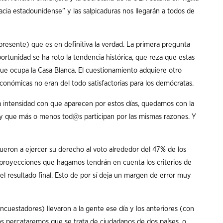
acia estadounidense” y las salpicaduras nos llegarán a todos de
resente) que es en definitiva la verdad. La primera pregunta
rtunidad se ha roto la tendencia histórica, que reza que estas
 que ocupa la Casa Blanca. El cuestionamiento adquiere otro
económicas no eran del todo satisfactorias para los demócratas.
 intensidad con que aparecen por estos días, quedamos con la
y que más o menos tod@s participan por las mismas razones. Y
ueron a ejercer su derecho al voto alrededor del 47% de los
s proyecciones que hagamos tendrán en cuenta los criterios de
el resultado final. Esto de por sí deja un margen de error muy
uestadores) llevaron a la gente ese día y los anteriores (con
, nos percataremos que se trata de ciudadanos de dos países, o