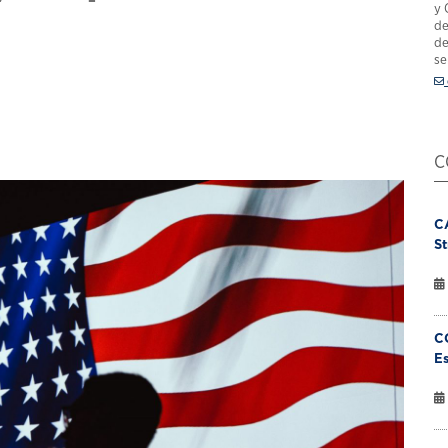
y 
de
de
se
C
C
St
C
Es