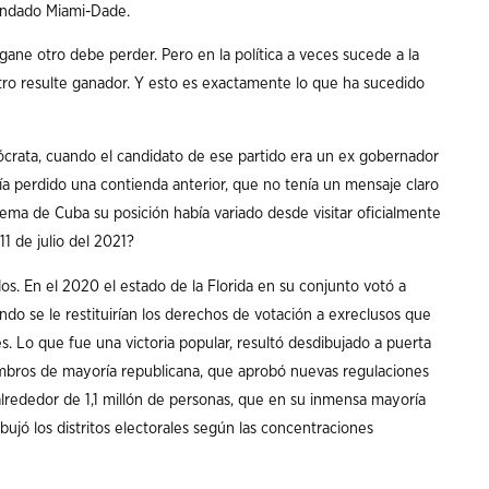
ondado Miami-Dade.
ane otro debe perder. Pero en la política a veces sucede a la
tro resulte ganador. Y esto es exactamente lo que ha sucedido
crata, cuando el candidato de ese partido era un ex gobernador
ía perdido una contienda anterior, que no tenía un mensaje claro
ema de Cuba su posición había variado desde visitar oficialmente
11 de julio del 2021?
dos. En el 2020 el estado de la Florida en su conjunto votó a
ndo se le restituirían los derechos de votación a exreclusos que
s. Lo que fue una victoria popular, resultó desdibujado a puerta
bros de mayoría republicana, que aprobó nuevas regulaciones
alrededor de 1,1 millón de personas, que en su inmensa mayoría
ujó los distritos electorales según las concentraciones