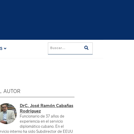
ES
L AUTOR
DrC. José Ramón Cabañas
Rodríguez
Funcionario de 37 años de
experiencia en el servicio
diplomático cubano. En el
rvicio interno ha sido Subdirector de EEUU