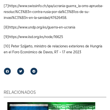
[7]
https://www.swissinfo.ch/spa/ucrania-guerra_la-oms-aprueba-
resoluci%C3%B3n-contra-rusia-por-da%C3%B1os-de-su-
invasi%C3%B3n-en-la-sanidad/47626458
.
[8]
https://www.undp.org/es/guerra-en-ucrania
[9]
https://www.iisd.org/es/node/16625
[10]
Peter Szijjarto, ministro de relaciones exteriores de Hungría
en el Foro Económico de Davos,
RT
– 17 ene 2023
RELACIONADOS