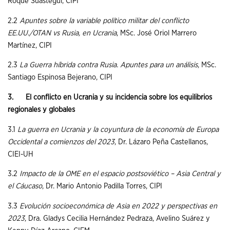
Roque Suástegui, CIPI
2.2
Apuntes sobre la variable político militar del conflicto
EE.UU./OTAN vs Rusia, en Ucrania
, MSc. José Oriol Marrero
Martínez, CIPI
2.3
La Guerra híbrida contra Rusia. Apuntes para un análisis
,
MSc.
Santiago Espinosa Bejerano, CIPI
3. El conflicto en Ucrania y su incidencia sobre los equilibrios
regionales y globales
3.1
La guerra en Ucrania y la coyuntura de la economía de Europa
Occidental a comienzos del 2023
, Dr. Lázaro Peña Castellanos,
CIEI-UH
3.2
Impacto de la OME en el espacio postsoviético – Asia Central y
el Cáucaso
, Dr. Mario Antonio Padilla Torres, CIPI
3.3
Evolución socioeconómica de Asia en 2022 y perspectivas en
2023
, Dra. Gladys Cecilia Hernández Pedraza, Avelino Suárez y