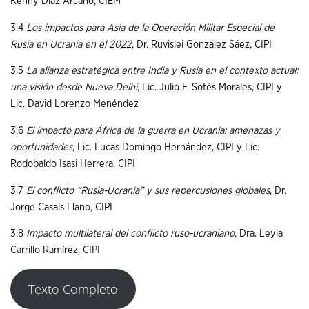
Kenny Díaz Arcano, CIEM
3.4
Los impactos para Asia de la Operación Militar Especial de
Rusia en Ucrania en el 2022
, Dr. Ruvislei González Sáez, CIPI
3.5
La alianza estratégica entre India y Rusia en el contexto actual:
una visión desde Nueva Delhi
, Lic. Julio F. Sotés Morales, CIPI y
Lic. David Lorenzo Menéndez
3.6
El impacto para África de la guerra en Ucrania: amenazas y
oportunidades
, Lic. Lucas Domingo Hernández, CIPI y Lic.
Rodobaldo Isasi Herrera, CIPI
3.7
El conflicto “Rusia-Ucrania” y sus repercusiones globales
, Dr.
Jorge Casals Llano, CIPI
3.8
Impacto multilateral del conflicto ruso-ucraniano
, Dra. Leyla
Carrillo Ramírez, CIPI
Texto Completo