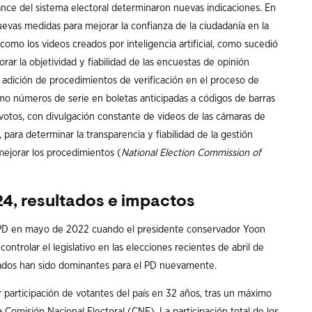
avance del sistema electoral determinaron nuevas indicaciones. En
vas medidas para mejorar la confianza de la ciudadanía en la
 como los videos creados por inteligencia artificial, como sucedió
rar la objetividad y fiabilidad de las encuestas de opinión
la adición de procedimientos de verificación en el proceso de
o números de serie en boletas anticipadas a códigos de barras
votos, con divulgación constante de videos de las cámaras de
para determinar la transparencia y fiabilidad de la gestión
mejorar los procedimientos (
National Election Commission of
4, resultados e impactos
el PD en mayo de 2022 cuando el presidente conservador Yoon
controlar el legislativo en las elecciones recientes de abril de
tados han sido dominantes para el PD nuevamente.
r participación de votantes del país en 32 años, tras un máximo
a Comisión Nacional Electoral (CNE). La participación total de los