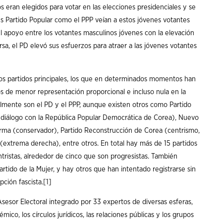
 eran elegidos para votar en las elecciones presidenciales y se
es Partido Popular como el PPP veían a estos jóvenes votantes
l apoyo entre los votantes masculinos jóvenes con la elevación
sa, el PD elevó sus esfuerzos para atraer a las jóvenes votantes
 dos partidos principales, los que en determinados momentos han
 de menor representación proporcional e incluso nula en la
almente son el PD y el PPP, aunque existen otros como Partido
l diálogo con la República Popular Democrática de Corea), Nuevo
orma (conservador), Partido Reconstrucción de Corea (centrismo,
l (extrema derecha), entre otros. En total hay más de 15 partidos
tristas, alrededor de cinco que son progresistas. También
rtido de la Mujer, y hay otros que han intentado registrarse sin
pción fascista.
[1]
sesor Electoral integrado por 33 expertos de diversas esferas,
co, los círculos jurídicos, las relaciones públicas y los grupos