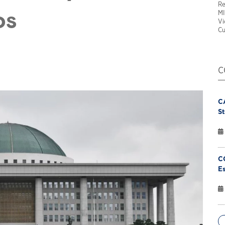
Re
MI
os
Vi
Cu
C
C
St
C
Es