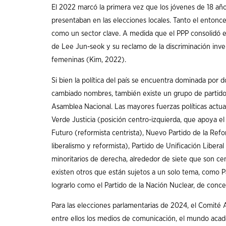
El 2022 marcó la primera vez que los jóvenes de 18 años
presentaban en las elecciones locales. Tanto el entonc
como un sector clave. A medida que el PPP consolidó e
de Lee Jun-seok y su reclamo de la discriminación inver
femeninas (Kim, 2022).
Si bien la política del país se encuentra dominada por
cambiado nombres, también existe un grupo de partidos
Asamblea Nacional. Las mayores fuerzas políticas actu
Verde Justicia (posición centro-izquierda, que apoya e
Futuro (reformista centrista), Nuevo Partido de la Ref
liberalismo y reformista), Partido de Unificación Libera
minoritarios de derecha, alrededor de siete que son cen
existen otros que están sujetos a un solo tema, como Pa
lograrlo como el Partido de la Nación Nuclear, de conce
Para las elecciones parlamentarias de 2024, el Comité A
entre ellos los medios de comunicación, el mundo académi