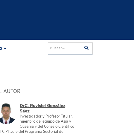
ES
L AUTOR
DrC. Ruvislei González
Sáez
Investigador y Profesor Titular,
miembro del equipo de Asia y
Oceanía y del Consejo Científico
l CIPI. Jefe del Programa Sectorial de