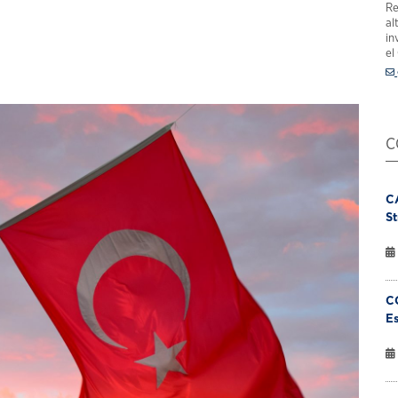
Re
al
in
el
C
C
St
C
Es