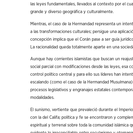
las leyes fundamentales, llevados al contexto por el cu
grande y diverso geográfica y culturalmente.
Mientras, el caso de la Hermandad representa un inten
a las transformaciones culturales; persigue una aplicació
concepción implica que el Corán pase a ser guía jurídic
La racionalidad queda totalmente aparte en una socied
Aunque hay corrientes islamistas que buscan un reajuste
social parcial con modificaciones desde las leyes, esa c
control político central y para ello sus líderes han int
escalando (como el caso de la Hermandad Musulmana) 
procesos legislativos y engranajes estatales contemporán
modalidades.
El sunismo, vertiente que prevaleció durante el Imperio
con la del Califa; política y fe se encontraron y comp
espiritual y terrenal sobre toda la comunidad islámica 
evidente lo irreconciliable entre secularismo y otomani