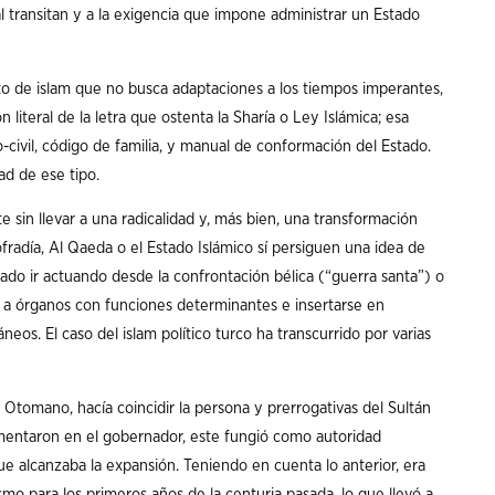
al transitan y a la exigencia que impone administrar un Estado
to de islam que no busca adaptaciones a los tiempos imperantes,
n literal de la letra que ostenta la Sharía o Ley Islámica; esa
o-civil, código de familia, y manual de conformación del Estado.
ad de ese tipo.
 sin llevar a una radicalidad y, más bien, una transformación
ofradía, Al Qaeda o el Estado Islámico sí persiguen una idea de
entado ir actuando desde la confrontación bélica (“guerra santa”) o
a órganos con funciones determinantes e insertarse en
eos. El caso del islam político turco ha transcurrido por varias
 Otomano, hacía coincidir la persona y prerrogativas del Sultán
lementaron en el gobernador, este fungió como autoridad
que alcanzaba la expansión. Teniendo en cuenta lo anterior, era
smo para los primeros años de la centuria pasada, lo que llevó a