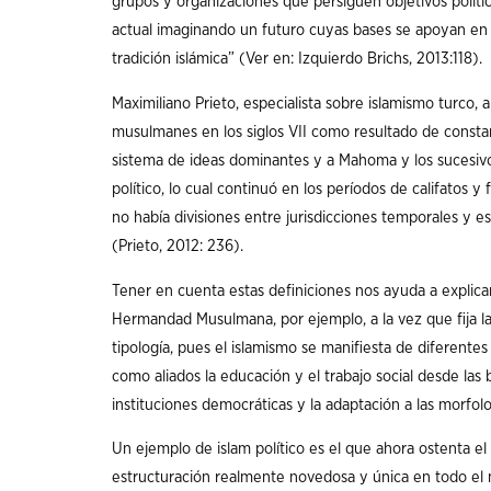
grupos y organizaciones que persiguen objetivos polític
actual imaginando un futuro cuyas bases se apoyan en 
tradición islámica” (Ver en: Izquierdo Brichs, 2013:118).
Maximiliano Prieto, especialista sobre islamismo turco,
musulmanes en los siglos VII como resultado de constan
sistema de ideas dominantes y a Mahoma y los sucesivos 
político, lo cual continuó en los períodos de califatos
no había divisiones entre jurisdicciones temporales y e
(Prieto, 2012: 236).
Tener en cuenta estas definiciones nos ayuda a explic
Hermandad Musulmana, por ejemplo, a la vez que fija la
tipología, pues el islamismo se manifiesta de diferentes
como aliados la educación y el trabajo social desde las
instituciones democráticas y la adaptación a las morfol
Un ejemplo de islam político es el que ahora ostenta e
estructuración realmente novedosa y única en todo el