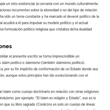
opla un reto existencial; la cercanía con un mundo culturalmente
ciones recurrentes sobre la idoneidad o no del tipo de relación
ad ha sido un tema constante y ha marcado el devenir político de la
acudirá a él para impulsar su modelo político y el actual
a formulación político religiosa que cristaliza dicha dualidad
iones
idar el presente escrito se torna imprescindible un
os
islam político
o
islamismo
(también
islamismo político
).
ica, por su fin implícito de conformación de un Estado donde sea
gión, aunque estos principios han ido evolucionando con el
el islam como cuerpo doctrinario en relación con otras religiones
induismo, por ejemplo. “El Islam es religión y Estado”, eso es lo
a en que su libro sagrado (Corán)no es solo un cuerpo de líneas