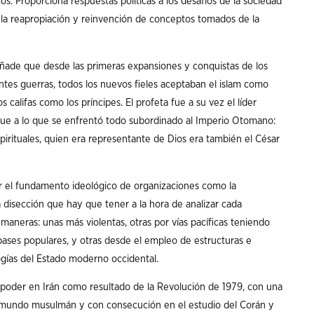
os. Proporciona respuestas políticas a los desafíos de la sociedad
la reapropiación y reinvención de conceptos tomados de la
 añade que desde las primeras expansiones y conquistas de los
tes guerras, todos los nuevos fieles aceptaban el islam como
califas como los príncipes. El profeta fue a su vez el líder
 y fue a lo que se enfrentó todo subordinado al Imperio Otomano:
spirituales, quien era representante de Dios era también el César
ar el fundamento ideológico de organizaciones como la
 disección que hay que tener a la hora de analizar cada
 maneras: unas más violentas, otras por vías pacíficas teniendo
 bases populares, y otras desde el empleo de estructuras e
ogías del Estado moderno occidental.
l poder en Irán como resultado de la Revolución de 1979, con una
 mundo musulmán y con consecución en el estudio del Corán y