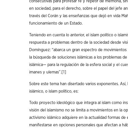
consecutivas para profesar fe y repetir de memoria, sin
en sociedad, para el derecho, sobre el papel del jefe an
través del Corán y las enseñanzas que dejó en vida Ma
funcionamiento de un Estado.
Teniendo en cuenta lo anterior, el islam político o isla
respuesta a problemas dentro de la sociedad desde vision
Domínguez: “abarca un gran espectro de movimientos p
la búsqueda de soluciones islámicas a los problemas de l
islámica— para la regulación de la esfera social y el cu
imanes y ulemas”.
[1]
Sobre este tema han disertado varios exponentes. Así,
islámico, o islam político, es:
Todo proyecto ideológico que integra al islam como inst
visión del islamismo no se limita a movimientos en la op
activismo islámico adquiere en la actualidad formas de 
manifestarse en opciones personales que afectan a h