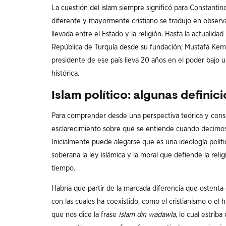
La cuestión del islam siempre significó para Constantin
diferente y mayormente cristiano se tradujo en observa
llevada entre el Estado y la religión. Hasta la actualid
República de Turquía desde su fundación; Mustafá Kemal 
presidente de ese país lleva 20 años en el poder bajo un
histórica.
Islam político: algunas definic
Para comprender desde una perspectiva teórica y consol
esclarecimiento sobre qué se entiende cuando decim
Inicialmente puede alegarse que es una ideología polít
soberana la ley islámica y la moral que defiende la reli
tiempo.
Habría que partir de la marcada diferencia que ostenta 
con las cuales ha coexistido, como el cristianismo o el h
que nos dice la frase
Islam din wadawla
, lo cual estrib