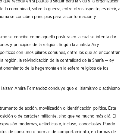
o que recoge en sí pautas a seguir para la vida y la organización
te la comunidad, sobre la guerra, entre otros aspecto; es decir, a
homa se conciben principios para la conformación y
mismo se concibe como aquella postura en la cual se intenta dar
es y principios de la religión. Según la analista Airy
olíticos con unos pilares comunes, entre los que se encuentran
a región, la reivindicación de la centralidad de la Sharía
—
ley
estionamiento de la hegemonía en la esfera religiosa de los
 Haizam Amira Fernández concluye que el islamismo o activismo
rumento de acción, movilización o identificación política. Esta
osición o de carácter militante, sino que va mucho más allá. El
expresión modernas, eclécticas e, incluso, iconoclastas. Puede
ábitos de consumo o normas de comportamiento, en formas de