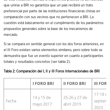
que unirse a BRI no garantiza que un país recibirá un trato
preferencial por parte de las instituciones financieras chinas en
comparación con sus vecinos que no pertenecen a BRI. La
cuestión está básicamente en el cumplimiento de los parámetros
propuestos generales sobre la base de los mecanismos de
mercado.
Si se compara en sentido general con los dos foros anteriores, en
el III Foro existen varios elementos similares, pero sobre todo se
demuestra que fue un evento superior en cuanto a participantes
totales y resultados concretos (ver tabla 2).
Tabla 2: Comparación del I, II y III Foros Internacionales de BRI
I FORO BRI
II FORO BRI
III FORO
17-18 de
14 y 15 de
25-26 y 27 de
Fecha
septiem
mayo 2017
abril 2019
2023