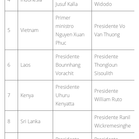
Jusuf Kalla
Widodo
Primer
ministro
Presidente Vo
5
Vietnam
Nguyen Xuan
Van Thuong
Phuc
Presidente
Presidente
6
Laos
Bounnhang
Thongloun
Vorachit
Sisoulith
Presidente
Presidente
7
Kenya
Uhuru
William Ruto
Kenyatta
Presidente Ranil
8
Sri Lanka
Wickremesinghe