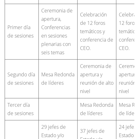
Ceremonia de
Celebración
Celebrac
apertura,
de 12 foros
12 foros
Primer día
Conferencias
temáticos y
temático
de sesiones
en sesiones
conferencia de
conferen
plenarias con
CEO.
CEO.
seis temas
Ceremonia de
Ceremon
Segundo día
Mesa Redonda
apertura y
apertura 
de sesiones
de líderes
reunión de alto
reunión d
nivel
nivel
Tercer día
Mesa Redonda
Mesa Re
de sesiones
de líderes
de lídere
29 jefes de
24 jefes 
37 jefes de
Estado y/o
Estado y