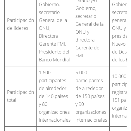
Estado y/o
Gobierno,
Gobierno
Gobierno,
secretario
secretari
secretario
Participación
General de la
general d
General de la
de líderes
ONU,
ONU y
ONU y
Directora
presiden
directora
Gerente FMI,
Nuevo B
Gerente del
Presidente del
de Desar
FMI
Banco Mundial
de los B
1 600
5 000
10 000
participantes
participantes
participa
de alrededor
de alrededor
Participación
registra
de 140 países
de 150 países
total
151 país
y 80
y 90
organiza
organizaciones
organizaciones
internaci
internacionales
internacionales