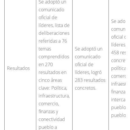
Se adoptó un
comunicado
oficial de
Se adopt
líderes, lista de
comunic
deliberaciones
oficial de
referidas a 76
líderes, 
temas
Se adoptó un
458 resu
comprendidos
comunicado
concreto
en 270
oficial de
Resultados
política,
resultados en
líderes, logró
comercio
cinco áreas
283 resultados
infraestr
clave: Política,
concretos.
finanzas,
infraestructura,
intercam
comercio,
pueblo a
finanzas y
pueblo, e
conectividad
pueblo a