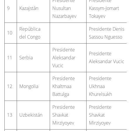
Presidente
Presidente
9
Kazajstán
Nusultan
Kassym-Jomart
Nazarbayev
Tokayev
República
Presidente Denis
10
del Congo
Sassou Nguesso
Presidente
Presidente
11
Serbia
Aleksandar
Aleksandar Vucic
Vucic
Presidente
Presidente
12
Mongolia
Khaltmaa
Ukhnaa
Battulga
Khurelsukh
Presidente
Presidente
13
Uzbekistán
Shavkat
Shavkat
Mirziyoyev
Mirziyoyev