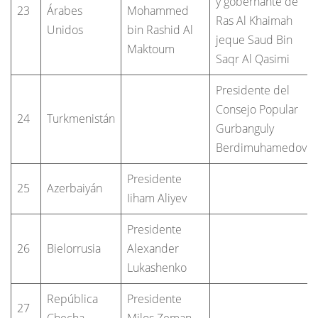
y gobernante de
23
Árabes
Mohammed
Ras Al Khaimah
Unidos
bin Rashid Al
jeque Saud Bin
Maktoum
Saqr Al Qasimi
Presidente del
Consejo Popular
24
Turkmenistán
Gurbanguly
Berdimuhamedov
Presidente
25
Azerbaiyán
Iiham Aliyev
Presidente
26
Bielorrusia
Alexander
Lukashenko
República
Presidente
27
Checha
Milos Zeman