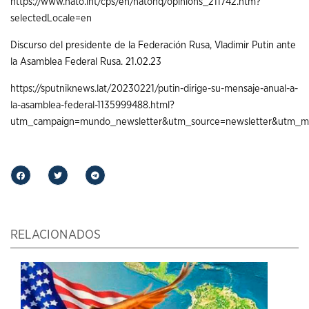
https://www.nato.int/cps/en/natohq/opinions_211742.htm?
selectedLocale=en
Discurso del presidente de la Federación Rusa, Vladimir Putin ante
la Asamblea Federal Rusa. 21.02.23
https://sputniknews.lat/20230221/putin-dirige-su-mensaje-anual-a-
la-asamblea-federal-1135999488.html?
utm_campaign=mundo_newsletter&utm_source=newsletter&utm_m
RELACIONADOS