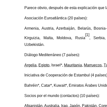
Parece obvio, después de esta explicación que 
Asociación Euroatlántica (20 países):
Armenia, Austria, Azerbaiján, Belarús, Bosnia-
[1]
Kirguizia, Malta, Moldova, Rusia
, Serbia,
Uzbekistán.
Diálogo Mediterráneo (7 países):
Argelia
,
Egipto
, Israel*,
Mauritania
,
Marruecos
,
T
Iniciativa de Cooperación de Estambul (4 países
Bahréin*, Catar*, Kuwait*, Emiratos Árabes Unid
Socios por el mundo (contactos) (10 países):
Afganistán
,
Australia
, Iraq,
Japón
, Pakistán,
Core