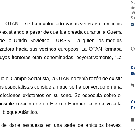
Mo
de
añ
Su
e ­–-OTAN— se ha involucrado varias veces en conflictos
do existiendo a pesar de que fue creada durante la Guerra
 de la Unión Soviética –-URSS— a quien los medios
azadora hacia sus vecinos europeos. La OTAN formaba
C
uyas fronteras eran denominadas, peyorativamente, “La
C
St
a el Campo Socialista, la OTAN no tenía razón de existir
os especialistas consideran que se ha convertido en una
dicciones existentes en su seno. Se especula sobre el
C
 posible creación de un Ejército Europeo, alternativo a la
Es
l bloque Atlántico.
 de darle respuesta en una serie de artículos breves,